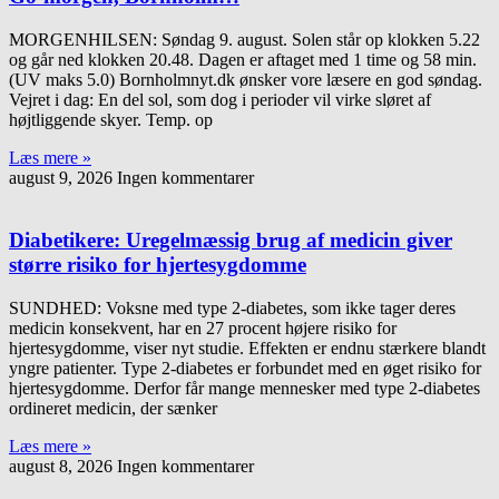
MORGENHILSEN: Søndag 9. august. Solen står op klokken 5.22
og går ned klokken 20.48. Dagen er aftaget med 1 time og 58 min.
(UV maks 5.0) Bornholmnyt.dk ønsker vore læsere en god søndag.
Vejret i dag: En del sol, som dog i perioder vil virke sløret af
højtliggende skyer. Temp. op
Læs mere »
august 9, 2026
Ingen kommentarer
Diabetikere: Uregelmæssig brug af medicin giver
større risiko for hjertesygdomme
SUNDHED: Voksne med type 2-diabetes, som ikke tager deres
medicin konsekvent, har en 27 procent højere risiko for
hjertesygdomme, viser nyt studie. Effekten er endnu stærkere blandt
yngre patienter. Type 2-diabetes er forbundet med en øget risiko for
hjertesygdomme. Derfor får mange mennesker med type 2-diabetes
ordineret medicin, der sænker
Læs mere »
august 8, 2026
Ingen kommentarer