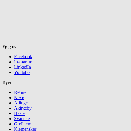
Følg os
Facebook
Instagram
LinkedIn
Youtube
Byer
Rønne
Nexø
Allinge
Åkirkeby
Hasle
Svaneke
Gudhjem
Klemensker