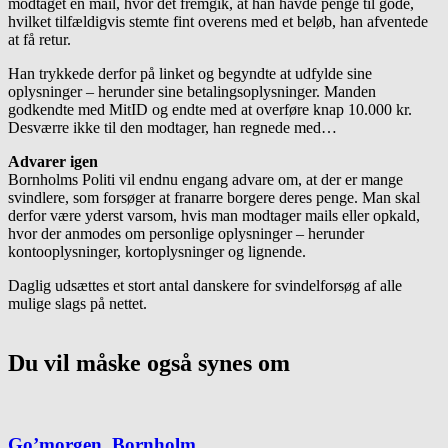
modtaget en mail, hvor det fremgik, at han havde penge til gode,
hvilket tilfældigvis stemte fint overens med et beløb, han afventede
at få retur.
Han trykkede derfor på linket og begyndte at udfylde sine
oplysninger – herunder sine betalingsoplysninger. Manden
godkendte med MitID og endte med at overføre knap 10.000 kr.
Desværre ikke til den modtager, han regnede med…
Advarer igen
Bornholms Politi vil endnu engang advare om, at der er mange
svindlere, som forsøger at franarre borgere deres penge. Man skal
derfor være yderst varsom, hvis man modtager mails eller opkald,
hvor der anmodes om personlige oplysninger – herunder
kontooplysninger, kortoplysninger og lignende.
Daglig udsættes et stort antal danskere for svindelforsøg af alle
mulige slags på nettet.
Du vil måske også synes om
Go’morgen, Bornholm…