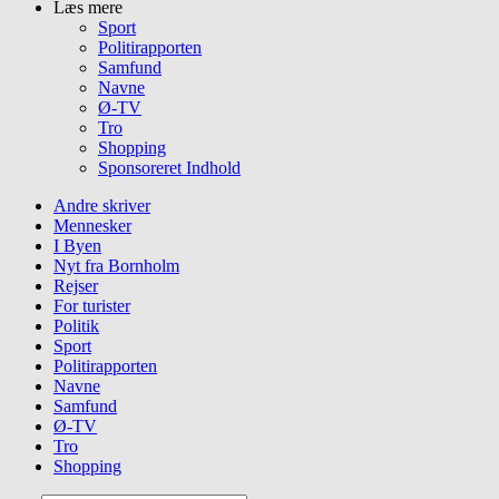
Læs mere
Sport
Politirapporten
Samfund
Navne
Ø-TV
Tro
Shopping
Sponsoreret Indhold
Andre skriver
Mennesker
I Byen
Nyt fra Bornholm
Rejser
For turister
Politik
Sport
Politirapporten
Navne
Samfund
Ø-TV
Tro
Shopping