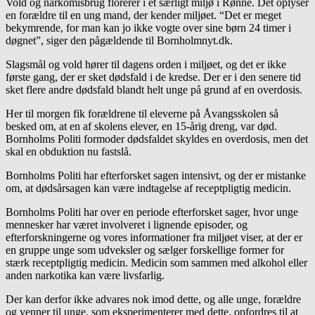
Vold og narkomisbrug florerer i et særligt miljø i Rønne. Det oplyser
en forældre til en ung mand, der kender miljøet. “Det er meget
bekymrende, for man kan jo ikke vogte over sine børn 24 timer i
døgnet”, siger den pågældende til Bornholmnyt.dk.
Slagsmål og vold hører til dagens orden i miljøet, og det er ikke
første gang, der er sket dødsfald i de kredse. Der er i den senere tid
sket flere andre dødsfald blandt helt unge på grund af en overdosis.
Her til morgen fik forældrene til eleverne på Åvangsskolen så
besked om, at en af skolens elever, en 15-årig dreng, var død.
Bornholms Politi formoder dødsfaldet skyldes en overdosis, men det
skal en obduktion nu fastslå.
Bornholms Politi har efterforsket sagen intensivt, og der er mistanke
om, at dødsårsagen kan være indtagelse af receptpligtig medicin.
Bornholms Politi har over en periode efterforsket sager, hvor unge
mennesker har været involveret i lignende episoder, og
efterforskningerne og vores informationer fra miljøet viser, at der er
en gruppe unge som udveksler og sælger forskellige former for
stærk receptpligtig medicin. Medicin som sammen med alkohol eller
anden narkotika kan være livsfarlig.
Der kan derfor ikke advares nok imod dette, og alle unge, forældre
og venner til unge, som eksperimenterer med dette, opfordres til at