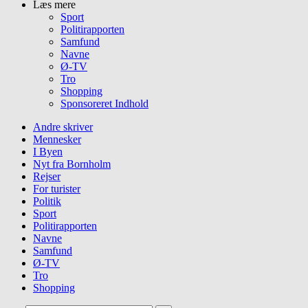
Læs mere
Sport
Politirapporten
Samfund
Navne
Ø-TV
Tro
Shopping
Sponsoreret Indhold
Andre skriver
Mennesker
I Byen
Nyt fra Bornholm
Rejser
For turister
Politik
Sport
Politirapporten
Navne
Samfund
Ø-TV
Tro
Shopping