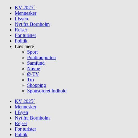
Skip
KV 2025´
to
Mennesker
content
I Byen
Nyt fra Bornholm
Rejser
For turister
Politik
Læs mere
Sport
Politirapporten
Samfund
Navne
Ø-TV
Tro
Shopping
Sponsoreret Indhold
KV 2025´
Mennesker
I Byen
Nyt fra Bornholm
Rejser
For turister
Politik