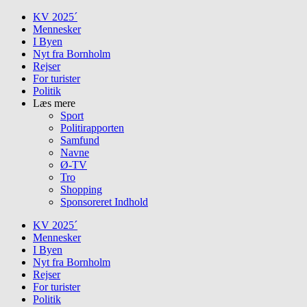
Skip
KV 2025´
to
Mennesker
content
I Byen
Nyt fra Bornholm
Rejser
For turister
Politik
Læs mere
Sport
Politirapporten
Samfund
Navne
Ø-TV
Tro
Shopping
Sponsoreret Indhold
KV 2025´
Mennesker
I Byen
Nyt fra Bornholm
Rejser
For turister
Politik