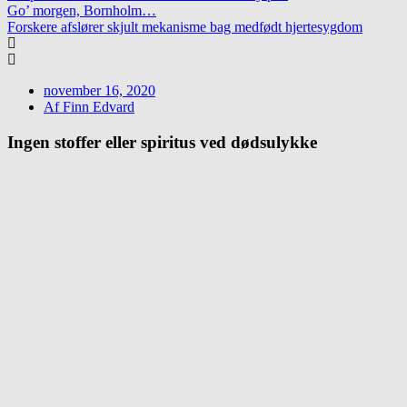
Go’ morgen, Bornholm…
Forskere afslører skjult mekanisme bag medfødt hjertesygdom
november 16, 2020
Af
Finn Edvard
Ingen stoffer eller spiritus ved dødsulykke