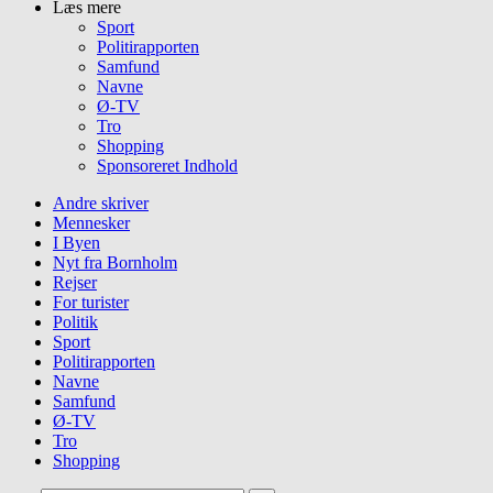
Læs mere
Sport
Politirapporten
Samfund
Navne
Ø-TV
Tro
Shopping
Sponsoreret Indhold
Andre skriver
Mennesker
I Byen
Nyt fra Bornholm
Rejser
For turister
Politik
Sport
Politirapporten
Navne
Samfund
Ø-TV
Tro
Shopping