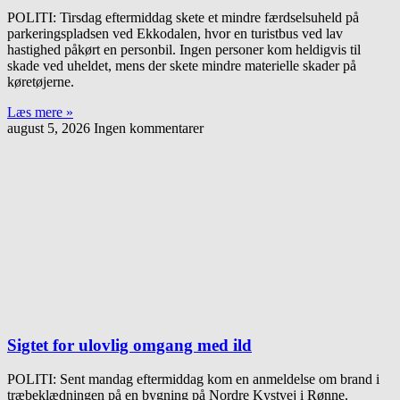
POLITI: Tirsdag eftermiddag skete et mindre færdselsuheld på
parkeringspladsen ved Ekkodalen, hvor en turistbus ved lav
hastighed påkørt en personbil. Ingen personer kom heldigvis til
skade ved uheldet, mens der skete mindre materielle skader på
køretøjerne.
Læs mere »
august 5, 2026
Ingen kommentarer
Sigtet for ulovlig omgang med ild
POLITI: Sent mandag eftermiddag kom en anmeldelse om brand i
træbeklædningen på en bygning på Nordre Kystvej i Rønne.