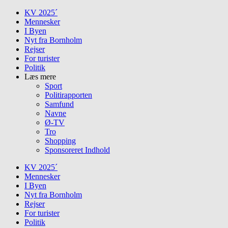
Skip
KV 2025´
to
Mennesker
content
I Byen
Nyt fra Bornholm
Rejser
For turister
Politik
Læs mere
Sport
Politirapporten
Samfund
Navne
Ø-TV
Tro
Shopping
Sponsoreret Indhold
KV 2025´
Mennesker
I Byen
Nyt fra Bornholm
Rejser
For turister
Politik