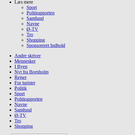
Læs mere
Sport
Politirapporten
Samfund
Navne
Ø-TV
Tro
Shopping
Sponsoreret Indhold
Andre skriver
Mennesker
I Byen
Nyt fra Bornholm
Rejser
For turister
Politik
Sport
Politirapporten
Navne
Samfund
Ø-TV
Tro
Shopping