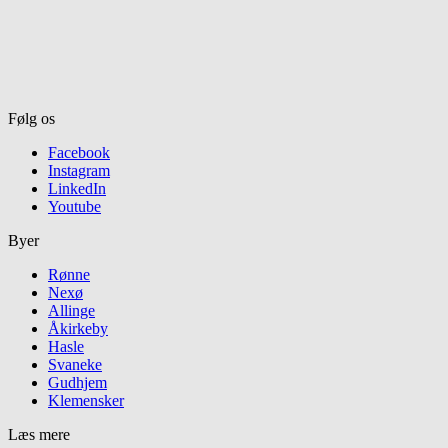
Følg os
Facebook
Instagram
LinkedIn
Youtube
Byer
Rønne
Nexø
Allinge
Åkirkeby
Hasle
Svaneke
Gudhjem
Klemensker
Læs mere