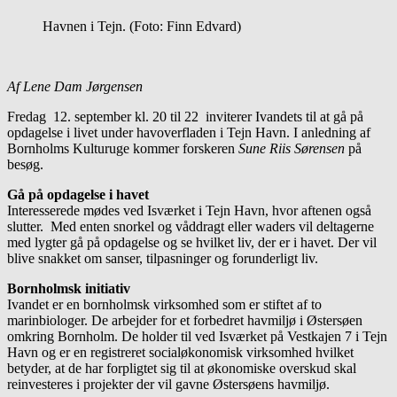
Havnen i Tejn. (Foto: Finn Edvard)
Af Lene Dam Jørgensen
Fredag 12. september kl. 20 til 22 inviterer Ivandets til at gå på
opdagelse i livet under havoverfladen i Tejn Havn. I anledning af
Bornholms Kulturuge kommer forskeren
Sune Riis Sørensen
på
besøg.
Gå på opdagelse i havet
Interesserede mødes ved Isværket i Tejn Havn, hvor aftenen også
slutter. Med enten snorkel og våddragt eller waders vil deltagerne
med lygter gå på opdagelse og se hvilket liv, der er i havet. Der vil
blive snakket om sanser, tilpasninger og forunderligt liv.
Bornholmsk initiativ
Ivandet er en bornholmsk virksomhed som er stiftet af to
marinbiologer. De arbejder for et forbedret havmiljø i Østersøen
omkring Bornholm. De holder til ved Isværket på Vestkajen 7 i Tejn
Havn og er en registreret socialøkonomisk virksomhed hvilket
betyder, at de har forpligtet sig til at økonomiske overskud skal
reinvesteres i projekter der vil gavne Østersøens havmiljø.