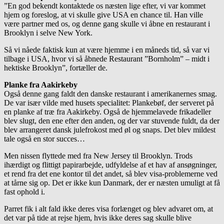
”En god bekendt kontaktede os næsten lige efter, vi var kommet
hjem og foreslog, at vi skulle give USA en chance til. Han ville
være partner med os, og denne gang skulle vi åbne en restaurant i
Brooklyn i selve New York.
Så vi nåede faktisk kun at være hjemme i en måneds tid, så var vi
tilbage i USA, hvor vi så åbnede Restaurant ”Bornholm” – midt i
hektiske Brooklyn”, fortæller de.
Planke fra Aakirkeby
Også denne gang faldt den danske restaurant i amerikanernes smag.
De var især vilde med husets specialitet: Plankebøf, der serveret på
en planke af træ fra Aakirkeby. Også de hjemmelavede frikadeller
blev slugt, den ene efter den anden, og der var stuvende fuldt, da der
blev arrangeret dansk julefrokost med øl og snaps. Det blev mildest
tale også en stor succes…
Men nissen flyttede med fra New Jersey til Brooklyn. Trods
ihærdigt og flittigt papirarbejde, udfyldelse af et hav af ansøgninger,
et rend fra det ene kontor til det andet, så blev visa-problemerne ved
at tårne sig op. Det er ikke kun Danmark, der er næsten umuligt at få
fast ophold i.
Parret fik i alt fald ikke deres visa forlænget og blev advaret om, at
det var på tide at rejse hjem, hvis ikke deres sag skulle blive