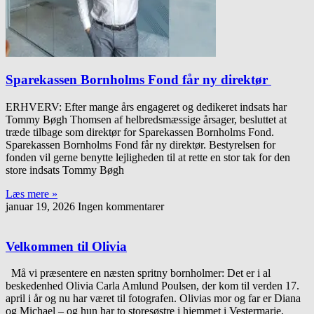
Sparekassen Bornholms Fond får ny direktør
ERHVERV: Efter mange års engageret og dedikeret indsats har
Tommy Bøgh Thomsen af helbredsmæssige årsager, besluttet at
træde tilbage som direktør for Sparekassen Bornholms Fond.
Sparekassen Bornholms Fond får ny direktør. Bestyrelsen for
fonden vil gerne benytte lejligheden til at rette en stor tak for den
store indsats Tommy Bøgh
Læs mere »
januar 19, 2026
Ingen kommentarer
Velkommen til Olivia
Må vi præsentere en næsten spritny bornholmer: Det er i al
beskedenhed Olivia Carla Amlund Poulsen, der kom til verden 17.
april i år og nu har været til fotografen. Olivias mor og far er Diana
og Michael – og hun har to storesøstre i hjemmet i Vestermarie,