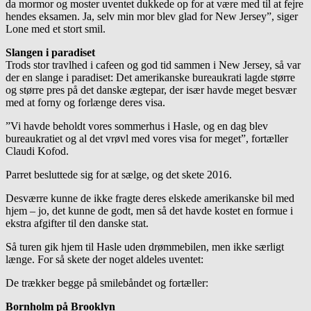
da mormor og moster uventet dukkede op for at være med til at fejre
hendes eksamen. Ja, selv min mor blev glad for New Jersey”, siger
Lone med et stort smil.
Slangen i paradiset
Trods stor travlhed i cafeen og god tid sammen i New Jersey, så var
der en slange i paradiset: Det amerikanske bureaukrati lagde større
og større pres på det danske ægtepar, der især havde meget besvær
med at forny og forlænge deres visa.
”Vi havde beholdt vores sommerhus i Hasle, og en dag blev
bureaukratiet og al det vrøvl med vores visa for meget”, fortæller
Claudi Kofod.
Parret besluttede sig for at sælge, og det skete 2016.
Desværre kunne de ikke fragte deres elskede amerikanske bil med
hjem – jo, det kunne de godt, men så det havde kostet en formue i
ekstra afgifter til den danske stat.
Så turen gik hjem til Hasle uden drømmebilen, men ikke særligt
længe. For så skete der noget aldeles uventet:
De trækker begge på smilebåndet og fortæller:
Bornholm på Brooklyn