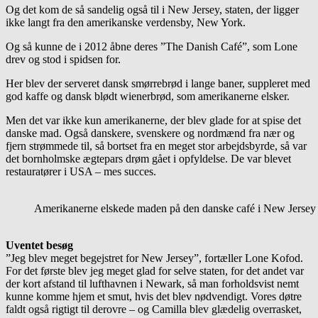
Og det kom de så sandelig også til i New Jersey, staten, der ligger
ikke langt fra den amerikanske verdensby, New York.
Og så kunne de i 2012 åbne deres ”The Danish Café”, som Lone
drev og stod i spidsen for.
Her blev der serveret dansk smørrebrød i lange baner, suppleret med
god kaffe og dansk blødt wienerbrød, som amerikanerne elsker.
Men det var ikke kun amerikanerne, der blev glade for at spise det
danske mad. Også danskere, svenskere og nordmænd fra nær og
fjern strømmede til, så bortset fra en meget stor arbejdsbyrde, så var
det bornholmske ægtepars drøm gået i opfyldelse. De var blevet
restauratører i USA – mes succes.
Amerikanerne elskede maden på den danske café i New Jersey
Uventet besøg
”Jeg blev meget begejstret for New Jersey”, fortæller Lone Kofod.
For det første blev jeg meget glad for selve staten, for det andet var
der kort afstand til lufthavnen i Newark, så man forholdsvist nemt
kunne komme hjem et smut, hvis det blev nødvendigt. Vores døtre
faldt også rigtigt til derovre – og Camilla blev glædelig overrasket,