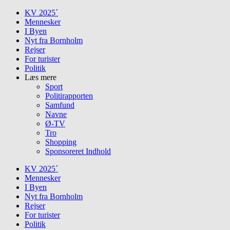
Skip
KV 2025´
to
Mennesker
content
I Byen
Nyt fra Bornholm
Rejser
For turister
Politik
Læs mere
Sport
Politirapporten
Samfund
Navne
Ø-TV
Tro
Shopping
Sponsoreret Indhold
KV 2025´
Mennesker
I Byen
Nyt fra Bornholm
Rejser
For turister
Politik