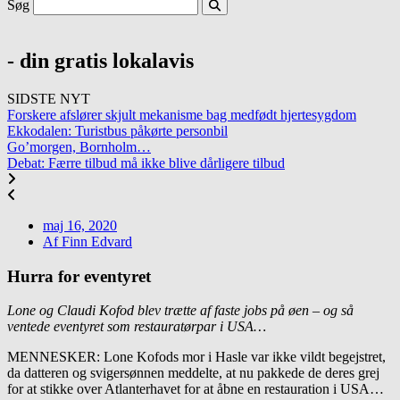
Søg
- din gratis lokalavis
SIDSTE NYT
Forskere afslører skjult mekanisme bag medfødt hjertesygdom
Ekkodalen: Turistbus påkørte personbil
Go’morgen, Bornholm…
Debat: Færre tilbud må ikke blive dårligere tilbud
maj 16, 2020
Af
Finn Edvard
Hurra for eventyret
Lone og Claudi Kofod blev trætte af faste jobs på øen – og så
ventede eventyret som restauratørpar i USA…
MENNESKER: Lone Kofods mor i Hasle var ikke vildt begejstret,
da datteren og svigersønnen meddelte, at nu pakkede de deres grej
for at stikke over Atlanterhavet for at åbne en restauration i USA…