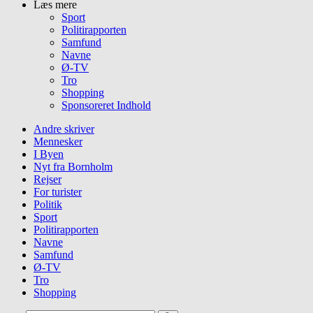
Læs mere
Sport
Politirapporten
Samfund
Navne
Ø-TV
Tro
Shopping
Sponsoreret Indhold
Andre skriver
Mennesker
I Byen
Nyt fra Bornholm
Rejser
For turister
Politik
Sport
Politirapporten
Navne
Samfund
Ø-TV
Tro
Shopping