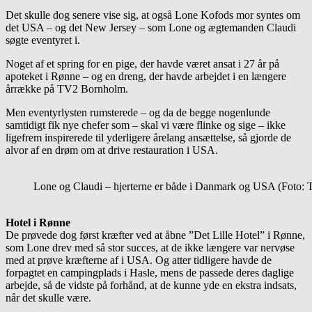
Det skulle dog senere vise sig, at også Lone Kofods mor syntes om
det USA – og det New Jersey – som Lone og ægtemanden Claudi
søgte eventyret i.
Noget af et spring for en pige, der havde været ansat i 27 år på
apoteket i Rønne – og en dreng, der havde arbejdet i en længere
årrække på TV2 Bornholm.
Men eventyrlysten rumsterede – og da de begge nogenlunde
samtidigt fik nye chefer som – skal vi være flinke og sige – ikke
ligefrem inspirerede til yderligere årelang ansættelse, så gjorde de
alvor af en drøm om at drive restauration i USA.
Lone og Claudi – hjerterne er både i Danmark og USA (Foto: 
Hotel i Rønne
De prøvede dog først kræfter ved at åbne ”Det Lille Hotel” i Rønne,
som Lone drev med så stor succes, at de ikke længere var nervøse
med at prøve kræfterne af i USA. Og atter tidligere havde de
forpagtet en campingplads i Hasle, mens de passede deres daglige
arbejde, så de vidste på forhånd, at de kunne yde en ekstra indsats,
når det skulle være.