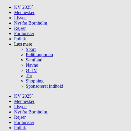
Skip
KV 2025´
to
Mennesker
content
I Byen
Nyt fra Bornholm
Rejser
For turister
Politik
Læs mere
Sport
Politirapporten
Samfund
Navne
Ø-TV
Tro
Shopping
Sponsoreret Indhold
KV 2025´
Mennesker
I Byen
Nyt fra Bornholm
Rejser
For turister
Politik