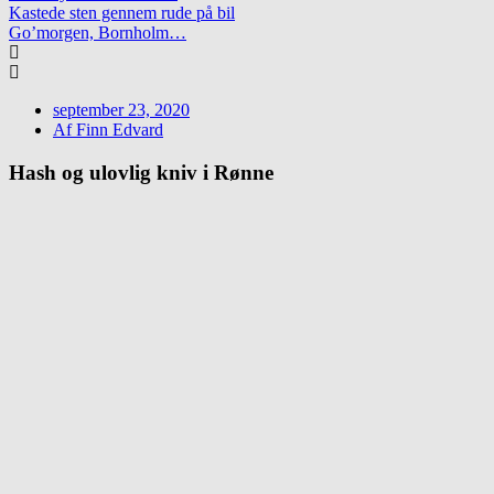
Kastede sten gennem rude på bil
Go’morgen, Bornholm…
september 23, 2020
Af
Finn Edvard
Hash og ulovlig kniv i Rønne