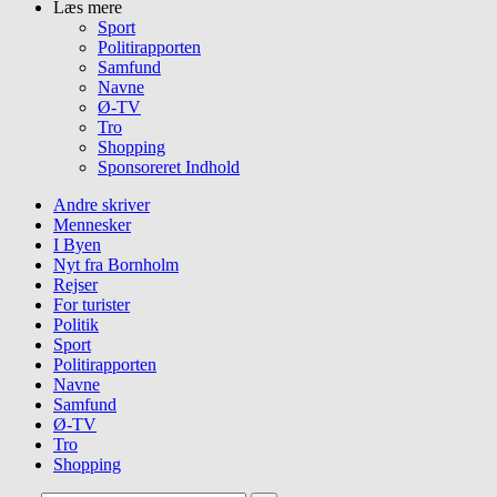
Læs mere
Sport
Politirapporten
Samfund
Navne
Ø-TV
Tro
Shopping
Sponsoreret Indhold
Andre skriver
Mennesker
I Byen
Nyt fra Bornholm
Rejser
For turister
Politik
Sport
Politirapporten
Navne
Samfund
Ø-TV
Tro
Shopping