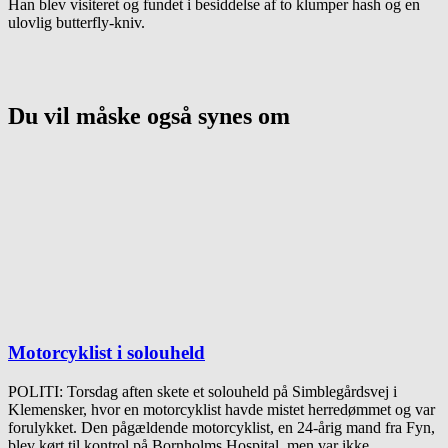
Han blev visiteret og fundet i besiddelse af to klumper hash og en
ulovlig butterfly-kniv.
Du vil måske også synes om
Motorcyklist i solouheld
POLITI: Torsdag aften skete et solouheld på Simblegårdsvej i
Klemensker, hvor en motorcyklist havde mistet herredømmet og var
forulykket. Den pågældende motorcyklist, en 24-årig mand fra Fyn,
blev kørt til kontrol på Bornholms Hospital, men var ikke