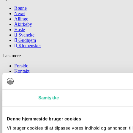
Rønne
Nexø
Allinge
Åkirkeby
Hasle
Svaneke
Gudhjem
Klemensker
Læs mere
Forside
Kontakt
Juridisk Info & Cookies​
Annoncering
Bornholmnyt.dk I CVR 41371315
Samtykke
Youtube
Instagram
Facebook-f
Denne hjemmeside bruger cookies
Vi bruger cookies til at tilpasse vores indhold og annoncer, til