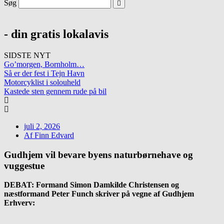
Søg
- din gratis lokalavis
SIDSTE NYT
Go’morgen, Bornholm…
Så er der fest i Tejn Havn
Motorcyklist i solouheld
Kastede sten gennem rude på bil
juli 2, 2026
Af
Finn Edvard
Gudhjem vil bevare byens naturbørnehave og
vuggestue
DEBAT: Formand Simon Damkilde Christensen og
næstformand Peter Funch skriver på vegne af Gudhjem
Erhverv: