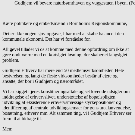
Gudhjem vil bevare naturbørnrhaven og vuggestuen i byen. (Fo
Kære politikere og embedsmænd i Bornholms Regionskommune,
Det er ikke nogen sjov opgave, I har med at skabe balance i den
kommunale økonomi. Det har vi forståelse for.
Alligevel tillader vi os at komme med denne opfordring om ikke at
gøre ondt værre med en kortsigtet løsning, der skaber et langsigtet
problem.
Gudhjem Erhverv har mere end 50 medlemsvirksomheder. Hele
bestyrelsen og langt de fleste virksomheder består af ejere og
ansatte, der bor i Gudhjem og nærområdet.
Vi har kigget i jeres konstitueringsaftale og set lovende udsigter om
inddragelse af erhvervslivet, understøttelse af bopælspligten,
udvikling af eksisterende erhvervsmæssige styrkepositioner og
identificering af centrale udviklingstemaer for øens arealanvendelse,
bosætning, erhverv mm. Alt sammen ting, vi i Gudhjem Erhverv ser
frem til at bidrage til.
Men: