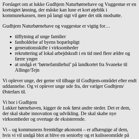
Forslaget om at lukke Gudhjem Naturbørnehave og Vuggestue er en
kortsigtet løsning, der måske kan lune et kort øjeblik i
kommunekassen, men på langt sigt vil gøre det stik modsatte.
Gudhjem Naturbørnehave og vuggestue er vigtig for…
tilflytning af unge familier
fastholdelse af byens bopælspligt
generationsskifte i virksomheder
rekruttering af lokal arbejdskraft i en tid med flere ældre og
færre yngre
at undgå et ‘børnefamiliehul’ på landkortet fra Svaneke til
Allinge/Tejn
Vi oplever unge, der gerne vil tilbage til Gudhjem-området efter endt
uddannelse. Og vi oplever unge ude fra, der vælger Gudhjem/
Østerlars til.
Vi bor i Gudhjem
Lukker børnehaven, kigger de nok først andre steder. Det er dem,
der skal skabe innovation og udvikling. De skal skabe nye
virksomheder og overtage de eksisterende.
Vi – og kommunens fremtidige økonomi – er afhængige af dem,
hvis vi vil undgå blot at blive en seniorby og et kulisseområde på