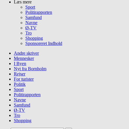
Læs mere
Sport
Politirapporten
Samfund
Navne
Ø-TV
Tro
Shopping
Sponsoreret Indhold
Andre skriver
Mennesker
I Byen
Nyt fra Bornholm
Rejser
For turister
Politik
Sport
Politirapporten
Navne
Samfund
Ø-TV
Tro
Shopping