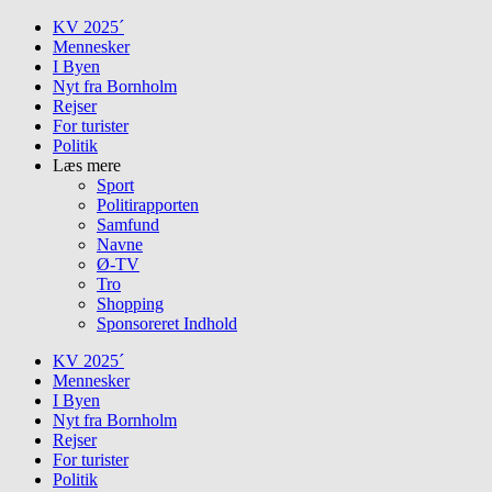
Skip
KV 2025´
to
Mennesker
content
I Byen
Nyt fra Bornholm
Rejser
For turister
Politik
Læs mere
Sport
Politirapporten
Samfund
Navne
Ø-TV
Tro
Shopping
Sponsoreret Indhold
KV 2025´
Mennesker
I Byen
Nyt fra Bornholm
Rejser
For turister
Politik