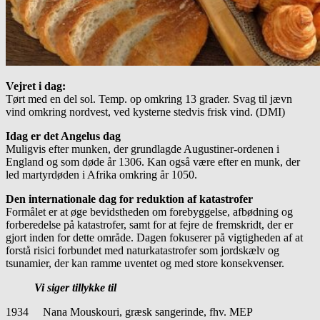
Vejret i dag:
Tørt med en del sol. Temp. op omkring 13 grader. Svag til jævn
vind omkring nordvest, ved kysterne stedvis frisk vind. (DMI)
Idag er det Angelus dag
Muligvis efter munken, der grundlagde Augustiner-ordenen i
England og som døde år 1306. Kan også være efter en munk, der
led martyrdøden i Afrika omkring år 1050.
Den internationale dag for reduktion af katastrofer
Formålet er at øge bevidstheden om forebyggelse, afbødning og
forberedelse på katastrofer, samt for at fejre de fremskridt, der er
gjort inden for dette område. Dagen fokuserer på vigtigheden af at
forstå risici forbundet med naturkatastrofer som jordskælv og
tsunamier, der kan ramme uventet og med store konsekvenser.
Vi siger tillykke til
1934 Nana Mouskouri, græsk sangerinde, fhv. MEP