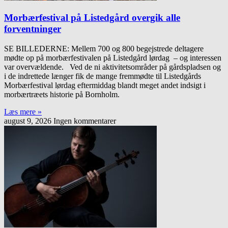
Morbærfestival på Listedgård overgik alle
forventninger
SE BILLEDERNE: Mellem 700 og 800 begejstrede deltagere
mødte op på morbærfestivalen på Listedgård lørdag – og interessen
var overvældende. Ved de ni aktivitetsområder på gårdspladsen og
i de indrettede længer fik de mange fremmødte til Listedgårds
Morbærfestival lørdag eftermiddag blandt meget andet indsigt i
morbærtræets historie på Bornholm.
Læs mere »
august 9, 2026
Ingen kommentarer