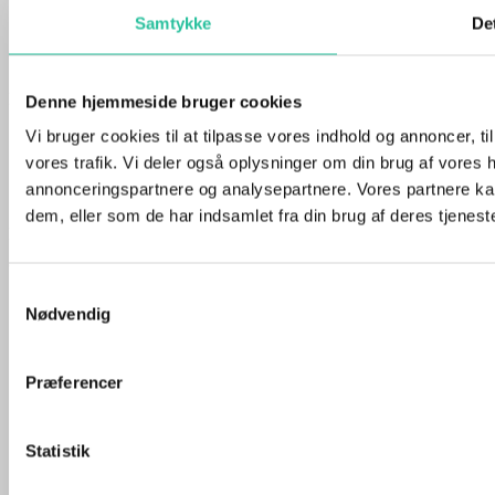
Hasle
Svaneke
Samtykke
Det
Gudhjem
Klemensker
Læs mere
Denne hjemmeside bruger cookies
Vi bruger cookies til at tilpasse vores indhold og annoncer, til 
Forside
Kontakt
vores trafik. Vi deler også oplysninger om din brug af vores
Juridisk Info & Cookies​
annonceringspartnere og analysepartnere. Vores partnere ka
Annoncering
dem, eller som de har indsamlet fra din brug af deres tjeneste
Bornholmnyt.dk I CVR 41371315
Youtube
Instagram
Facebook-f
Samtykkevalg
Nødvendig
Præferencer
Statistik