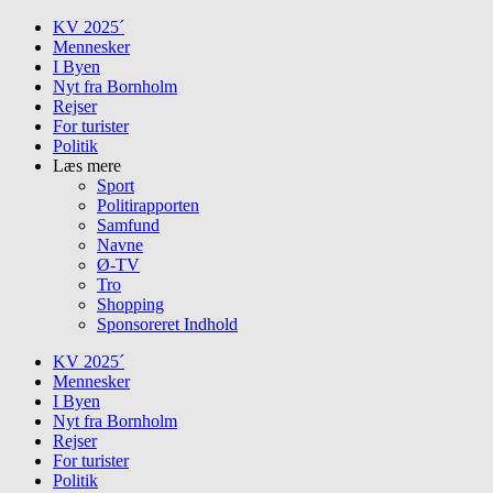
Skip
KV 2025´
to
Mennesker
content
I Byen
Nyt fra Bornholm
Rejser
For turister
Politik
Læs mere
Sport
Politirapporten
Samfund
Navne
Ø-TV
Tro
Shopping
Sponsoreret Indhold
KV 2025´
Mennesker
I Byen
Nyt fra Bornholm
Rejser
For turister
Politik