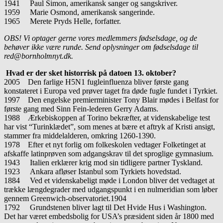
1941 Paul Simon, amerikansk sanger og sangskriver.
1959 Marie Osmond, amerikansk sangerinde.
1965 Merete Pryds Helle, forfatter.
OBS! Vi optager gerne vores medlemmers fødselsdage, og de
behøver ikke være runde. Send oplysninger om fødselsdage til
red@bornholmnyt.dk.
Hvad er der sket historrisk på datoen 13. oktober?
2005 Den farlige H5N1 fugleinfluenza bliver første gang
konstateret i Europa ved prøver taget fra døde fugle fun­det i Tyrkiet.
1997 Den engelske premierminister Tony Blair mødes i Belfast for
første gang med Sinn Fein-lederen Gerry Adams.
1988 Ærkebiskoppen af Torino bekræfter, at videnskabelige test
har vist “Turinklædet”, som menes at bære et aftryk af Kristi ansigt,
stammer fra middelalderen, omkring 1260-1390.
1978 Efter et nyt forlig om folkeskolen vedtager Folketinget at
afskaffe latinprøven som adgangskrav til det sproglige gymnasium.
1943 Italien erklærer krig mod sin tidligere partner Tyskland.
1923 Ankara afløser Istanbul som Tyrkiets hovedstad.
1884 Ved et videnskabeligt møde i London bliver det vedtaget at
trække længdegrader med udgangspunkt i en nulmeridian som løber
gennem Greenwich-observatoriet.1904
1792 Grundstenen bliver lagt til Det Hvide Hus i Washington.
Det har været embedsbolig for USA’s præsident siden år 1800 med