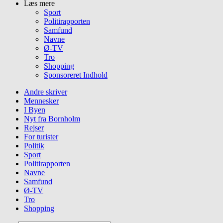
Læs mere
Sport
Politirapporten
Samfund
Navne
Ø-TV
Tro
Shopping
Sponsoreret Indhold
Andre skriver
Mennesker
I Byen
Nyt fra Bornholm
Rejser
For turister
Politik
Sport
Politirapporten
Navne
Samfund
Ø-TV
Tro
Shopping