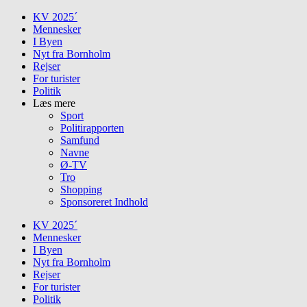
Skip
KV 2025´
to
Mennesker
content
I Byen
Nyt fra Bornholm
Rejser
For turister
Politik
Læs mere
Sport
Politirapporten
Samfund
Navne
Ø-TV
Tro
Shopping
Sponsoreret Indhold
KV 2025´
Mennesker
I Byen
Nyt fra Bornholm
Rejser
For turister
Politik