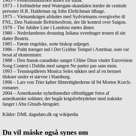
1963 – Femernsundbroen åbnes for trafik.
1973 – I forbindelse med Watergate-skandalen træder de centrale
personer H.R. Haldeman og John Ehrlichman tilbage.
1975 – Vietnamkrigen afsluttes med Sydvietnams overgivelse til
FNL, Den Nationale Befrielsesfront, der får kontrol over Saigon.
1979 – The Jubilee Line i Londons metro åbner.
1980 – Nederlandenes dronning Juliana overdrager tronen til sin
datter Beatrix.
1985 – Første engelske, sorte biskop udpeget.
1986 – Politi trænger ind i Det Gyldne Tempel i Amritsar, som var
besat af ekstremister.
1988 – Den fransk-canadiske sanger Céline Dion vinder Eurovision
Song Contest i Dublin med sangen Ne partez pas sans mois.
1993 – Tennisspilleren Monica Seles stikkes ned af en beruset
tilskuer under et stævne i Hamburg.
1996 – Lars von Trier køber filmrettighederne til 94 Morten Korch-
romaner.
2004 – Amerikanske nyhedsmedier offentliggør fotos af
amerikanske soldater, der begår krigsforbrydelser mod irakiske
fanger i Abu Ghraib-fængslet.
Kilder: DMI, dagsdato.dk og wikipedia
Du vil måske også synes om