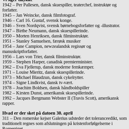
1942 – Per Pallesen, dansk skuespiller, teaterchef, instruktør og
forfatter.
1945 – Jan Weincke, dansk filmfotograf.
1946 – Carl 16. Gustaf, svensk konge.
1946 – Sven Nordqvist, svensk børnebogsforfatter og -illustrator.
1947 – Birthe Neumann, dansk skuespillerinde.
1950 – Morten Henriksen, dansk filminstruktør.
1951 – Stanley Samuelsen, færøsk musiker
1954 – Jane Campion, newzealandsk regissør og
manuskriptforfatter.
1956 – Lars von Trier, dansk filminstruktør.
1959 – Stephen Harper, canadisk premierminister.
1962 – Eva Fjellerup, dansk moderne femkæmper.
1971 – Louise Mieritz, dansk skuespillerinde.
1973 – Michael Blaudzun, dansk cykelrytter.
1974 – Signe Lindkvist, dansk tv-vært.
1978 – Joachim Boldsen, dansk håndboldspiller
1982 – Kirsten Dunst, amerikansk skuespillerinde.
1992 – Jacques Bergmann Webster II (Travis Scott), amerikansk
rapper.
Hvad er der sket på datoen 30. april
311 – Den romerske kejser Galerius udsteder det toleranceedikt, som
traditionelt regnes som afslutningen på kristenforfølgelserne i
Romerriget.