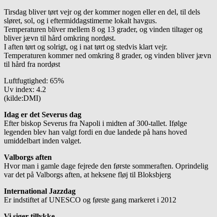
Tirsdag bliver tørt vejr og der kommer nogen eller en del, til dels
sløret, sol, og i eftermiddagstimerne lokalt havgus.
Temperaturen bliver mellem 8 og 13 grader, og vinden tiltager og
bliver jævn til hård omkring nordøst.
I aften tørt og solrigt, og i nat tørt og stedvis klart vejr.
Temperaturen kommer ned omkring 8 grader, og vinden bliver jævn
til hård fra nordøst
Luftfugtighed: 65%
Uv index: 4.2
(kilde:DMI)
Idag er det Severus dag
Efter biskop Severus fra Napoli i midten af 300-tallet. Ifølge
legenden blev han valgt fordi en due landede på hans hoved
umiddelbart inden valget.
Valborgs aften
Hvor man i gamle dage fejrede den første sommeraften. Oprindelig
var det på Valborgs aften, at heksene fløj til Bloksbjerg
International Jazzdag
Er indstiftet af UNESCO og første gang markeret i 2012
Vi siger tillykke