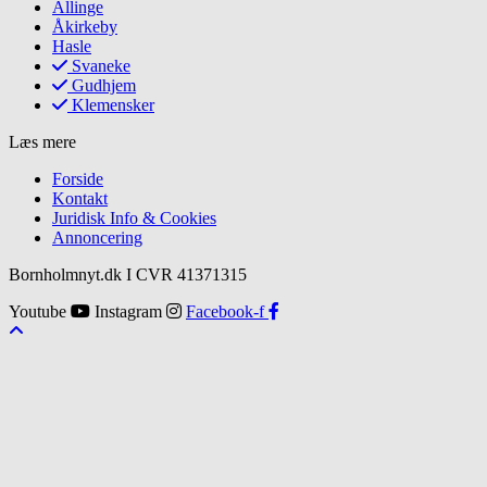
Allinge
Åkirkeby
Hasle
Svaneke
Gudhjem
Klemensker
Læs mere
Forside
Kontakt
Juridisk Info & Cookies​
Annoncering
Bornholmnyt.dk I CVR 41371315
Youtube
Instagram
Facebook-f