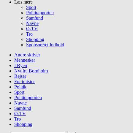
Læs mere
Sport
Politirapporten
Samfund
Navne
Ø-TV
Tro
Shopping
Sponsoreret Indhold
Andre skriver
Mennesker
I Byen
Nyt fra Bornholm
Rejser
For turister
Politik
Sport
Politirapporten
Navne
Samfund
Ø-TV
Tro
Shopping