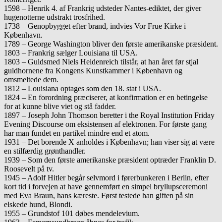
1598 – Henrik 4. af Frankrig udsteder Nantes-ediktet, der giver
hugenotterne udstrakt trosfrihed.
1738 – Genopbygget efter brand, indvies Vor Frue Kirke i
København.
1789 – George Washington bliver den første amerikanske præsident.
1803 – Frankrig sælger Louisiana til USA.
1803 – Guldsmed Niels Heidenreich tilstår, at han året før stjal
guldhornene fra Kongens Kunstkammer i København og
omsmeltede dem.
1812 – Louisiana optages som den 18. stat i USA.
1824 – En forordning præciserer, at konfirmation er en betingelse
for at kunne blive viet og stå fadder.
1897 – Joseph John Thomson beretter i the Royal Institution Friday
Evening Discourse om eksistensen af elektronen. For første gang
har man fundet en partikel mindre end et atom.
1931 – Det borende X anholdes i København; han viser sig at være
en stilfærdig grønthandler.
1939 – Som den første amerikanske præsident optræder Franklin D.
Roosevelt på tv.
1945 – Adolf Hitler begår selvmord i førerbunkeren i Berlin, efter
kort tid i forvejen at have gennemført en simpel bryllupsceremoni
med Eva Braun, hans kæreste. Først testede han giften på sin
elskede hund, Blondi.
1955 – Grundstof 101 døbes mendelevium.