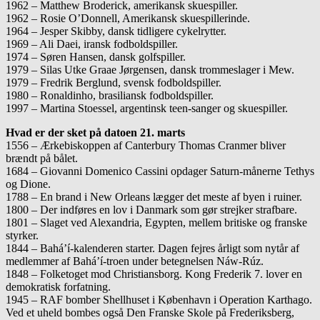
1962 – Matthew Broderick, amerikansk skuespiller.
1962 – Rosie O’Donnell, Amerikansk skuespillerinde.
1964 – Jesper Skibby, dansk tidligere cykelrytter.
1969 – Ali Daei, iransk fodboldspiller.
1974 – Søren Hansen, dansk golfspiller.
1979 – Silas Utke Graae Jørgensen, dansk trommeslager i Mew.
1979 – Fredrik Berglund, svensk fodboldspiller.
1980 – Ronaldinho, brasiliansk fodboldspiller.
1997 – Martina Stoessel, argentinsk teen-sanger og skuespiller.
Hvad er der sket på datoen 21. marts
1556 – Ærkebiskoppen af Canterbury Thomas Cranmer bliver
brændt på bålet.
1684 – Giovanni Domenico Cassini opdager Saturn-månerne Tethys
og Dione.
1788 – En brand i New Orleans lægger det meste af byen i ruiner.
1800 – Der indføres en lov i Danmark som gør strejker strafbare.
1801 – Slaget ved Alexandria, Egypten, mellem britiske og franske
styrker.
1844 – Bahá’í-kalenderen starter. Dagen fejres årligt som nytår af
medlemmer af Bahá’í-troen under betegnelsen Náw-Rúz.
1848 – Folketoget mod Christiansborg. Kong Frederik 7. lover en
demokratisk forfatning.
1945 – RAF bomber Shellhuset i København i Operation Karthago.
Ved et uheld bombes også Den Franske Skole på Frederiksberg,