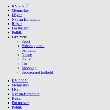
Skip
KV 2025´
to
Mennesker
content
I Byen
Nyt fra Bornholm
Rejser
For turister
Politik
Læs mere
Sport
Politirapporten
Samfund
Navne
Ø-TV
Tro
Shopping
Sponsoreret Indhold
KV 2025´
Mennesker
I Byen
Nyt fra Bornholm
Rejser
For turister
Politik