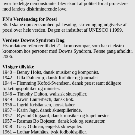
hvor fredelige demonstranter blev skudt af politiet for at protestere
mod landets diskriminerende love.
FN’s Verdensdag for Poesi
Skal skabe opmærksomhed på læsning, skrivning og udgivelse af
poesi over hele verden. Dagen er indstiftet af UNESCO i 1999.
Verdens Downs Syndrom Dag
Hvor datoen refererer til det 21. kromosompar, som har et ekstra
kromo­som hos personer med Downs Syndrom. Første gang afholdt i
2006.
Vi siger tillykke
1940 – Benny Holst, dansk musiker og komponist.
1942 – Ulla Dahlerup, dansk forfatter og journalist.
1944 – Flemming Kofod-Svendsen, dansk præst samt tidligere
folketingspolitiker og minister.
1946 – Timothy Dalton, walisisk skuespiller.
1949 – Erwin Lauterbach, dansk kok.
1956 – Ingrid Kristiansen, norsk løber.
1957 – Karin Jagd, dansk skuespillerinde.
1957 – Øyvind Ougaard, dansk musiker og kapelmester.
1957 – Rasmus Bo Bojesen, dansk kok og restauratør.
1958 – Gary Oldman, engelsk skuespiller.
1961 – Lothar Matthäus, tysk fodboldspiller.