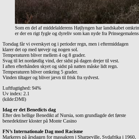
Som en del af middelalderens Højlyngen har landskabet omkring
er der en rigt fygle og dyreliv som kan nyde fra Prinsegemalens
Torsdag får vi overskyet og i perioder regn, men i eftermiddagen
klarer det op med tørvejr og nogen sol.
Temperaturen bliver mellem 4 og 8 grader.
Svag til let nordøstlig vind, der sidst på dagen drejer til vest.
I aften efterhånden skyet og sidst på natten måske lidt regn.
Temperaturen bliver omkring 5 grader.
Vinden tiltager og bliver jævn til frisk fra sydvest.
Luftfugtighed: 94%
Uv index: 2.1
(kilde:DMI)
Idag er det Benedicts dag
Efter den hellige Benedikt af Nursia, som grundlagde det første
benedektiner kloster på Monte Casino
FN’s Internationale Dag mod Racisme
Markeres på årsdagen for massakren i Sharpeville, Sydafrika i 1960,