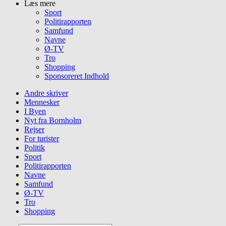
Læs mere
Sport
Politirapporten
Samfund
Navne
Ø-TV
Tro
Shopping
Sponsoreret Indhold
Andre skriver
Mennesker
I Byen
Nyt fra Bornholm
Rejser
For turister
Politik
Sport
Politirapporten
Navne
Samfund
Ø-TV
Tro
Shopping