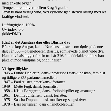
med enkelte byger.
Temperaturen bliver mellem 3 og 5 grader.
Jævn til hård vestlig vind, ved kysterne igen stedvis kuling med ret
kraftige vindstød.
Luftfugtighed: 100%
Uv index: 0.6
(kilde:DMI)
Idag er det Ansgars dag eller Blasius dag
Efter biskop Ansgar, kaldet Nordens apostel, som døde på denne
dag i år 865 – og ene­bo­eren Blasius, som levede blandt vilde dyr.
Han blev halshugget for sin tro i år 316. I middelalderen blev han
på­kaldt mod tandpine og ondt i halsen.
Vi siger tillykke
1945 – Drude Dahlerup, dansk professor i statskundskab, feminist
og tidligere EU-parlamentsmedlem.
1947 – Paul Auster, amerikansk forfatter.
1949 – Mette Fugl, dansk journalist.
1958 – Klaus Berggreen, dansk fodboldspiller og -manager.
1961 – Dennis Jürgensen, dansk forfatter.
1975 – Sascha Dupont, dansk musiker og sangskriver.
1978 – Lars Jørgensen, dansk håndboldspiller.