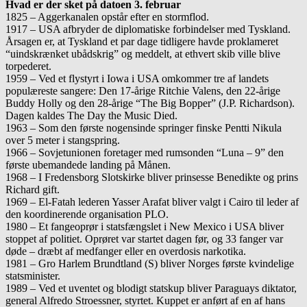
Hvad er der sket på datoen 3. februar
1825 – Aggerkanalen opstår efter en stormflod.
1917 – USA afbryder de diplomatiske forbindelser med Tyskland.
Årsagen er, at Tyskland et par dage tidligere havde proklameret
“uindskrænket ubådskrig” og meddelt, at ethvert skib ville blive
torpederet.
1959 – Ved et flystyrt i Iowa i USA omkommer tre af landets
populæreste sangere: Den 17-årige Ritchie Valens, den 22-årige
Buddy Holly og den 28-årige “The Big Bopper” (J.P. Richardson).
Dagen kaldes The Day the Music Died.
1963 – Som den første nogensinde springer finske Pentti Nikula
over 5 meter i stangspring.
1966 – Sovjetunionen foretager med rumsonden “Luna – 9” den
første ubemandede landing på Månen.
1968 – I Fredensborg Slotskirke bliver prinsesse Benedikte og prins
Richard gift.
1969 – El-Fatah lederen Yasser Arafat bliver valgt i Cairo til leder af
den koordinerende organisation PLO.
1980 – Et fangeoprør i statsfængslet i New Mexico i USA bliver
stoppet af politiet. Oprøret var startet dagen før, og 33 fanger var
døde – dræbt af medfanger eller en overdosis narkotika.
1981 – Gro Harlem Brundtland (S) bliver Norges første kvindelige
statsminister.
1989 – Ved et uventet og blodigt statskup bliver Paraguays diktator,
general Alfredo Stroessner, styrtet. Kuppet er anført af en af hans