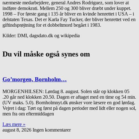
nærmeste medarbejdere, general Andres Rodriguez, som lover at
indføre demokrati. Mellem 250 og 300 bliver dræbt under kuppet.
1998 – For første gang i 135 år bliver en kvinde henrettet i USA – i
delstaten Texas. Det er Karla Fay Tucker, der bliver henrettet ved en
giftindsprøjtning for et dobbeltmord begået i 1983.
Kilder: DMI, dagsdato.dk og wikipedia
Du vil måske også synes om
Go’morgen, Bornholm…
MORGENHILSEN: Lørdag 8. august. Solen står op klokken 05
.20 går ned klokken 20.50. Dagen er aftaget med en time og 54 min.
(UV maks. 5.0). Bornholmnyt.dk ønsker vore læsere en god lørdag.
Vejret i dag: Tørt og først på dagen perioder med lidt eller nogen sol,
men fra om eftermiddagen
Læs mere »
august 8, 2026
Ingen kommentarer