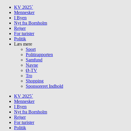
Skip
KV 2025´
to
Mennesker
content
I Byen
Nyt fra Bornholm
Rejser
For turister
Politik
Læs mere
Sport
Politirapporten
Samfund
Navne
Ø-TV
Tro
Shopping
Sponsoreret Indhold
KV 2025´
Mennesker
I Byen
Nyt fra Bornholm
Rejser
For turister
Politik