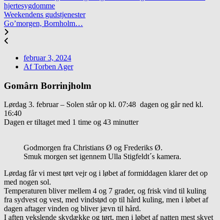
hjertesygdomme
Weekendens gudstjenester
Go’morgen, Bornholm…
februar 3, 2024
Af
Torben Ager
Gomârn Borrinjholm
Lørdag 3. februar – Solen står op kl. 07:48 dagen og går ned kl.
16:40
Dagen er tiltaget med 1 time og 43 minutter
Godmorgen fra Christians Ø og Frederiks Ø.
Smuk morgen set igennem Ulla Stigfeldt´s kamera.
Lørdag får vi mest tørt vejr og i løbet af formiddagen klarer det op
med nogen sol.
Temperaturen bliver mellem 4 og 7 grader, og frisk vind til kuling
fra sydvest og vest, med vindstød op til hård kuling, men i løbet af
dagen aftager vinden og bliver jævn til hård.
I aften vekslende skydække og tørt, men i løbet af natten mest skyet