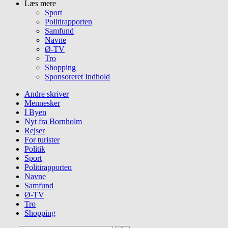
Læs mere
Sport
Politirapporten
Samfund
Navne
Ø-TV
Tro
Shopping
Sponsoreret Indhold
Andre skriver
Mennesker
I Byen
Nyt fra Bornholm
Rejser
For turister
Politik
Sport
Politirapporten
Navne
Samfund
Ø-TV
Tro
Shopping