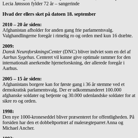
Lecia Jønsson fylder 72 år – sangerinde
Hvad der ellers sket på datoen 18. september
2010 – 20 år siden:
Afghanistan afholder for anden gang frie parlamentsvalg.
Valghandlingerne foregår i rimelig ro og orden med kun 16 dræbte.
2009:
Dansk NeuroforskningsCenter
(DNC) bliver indviet som en del af
Aarhus Sygehus
. Centeret vil kunne give optimale rammer for den
internationalt anerkendte hjerneforskning, der allerede foregår i
Aarhus.
2005 – 15 år siden:
Afghanistans borgere kan for første gang i 36 år stemme ved et
demokratisk parlamentsvalg. Der er ud­kom­man­deret 100.000
afghanske soldater og betjente og 30.000 udenlandske soldater for at
sikre ro og orden.
1998:
Den nye 1000-kroneseddel bliver præsenteret for offentligheden. På
forsiden har den et dobbeltportræt af malerægteparret Anna og
Michael Ancher.