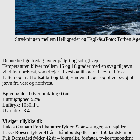
Strækningen mellem Helligpeder og Teglkås.(Foto: Torben Age
Denne herlige fredag byder på tørt og solrigt vejr.
Temperaturen bliver mellem 16 og 18 grader med en svag til jævn
vind fra nordvest, som drejer til vest og tiltager til jævn til frisk.
I aften og i nat fortsat tørt og klart, vinden aftager og bliver svag til
jævn fra vest og nordvest.
Bølgehøjden bliver omkring 0.6m
Luftfugtighed 52%
Lufttryk: 1030hPa
Uv index: 3.4
Vi siger tillykke til:
Lukas Graham Forchhammer fylder 32 år – sanger, skuespiller
Lasse Boesen fylder 41 år – håndboldspiller med 159 landskampe
Puk Damsgård fylder 42 år – journalist, forfatter, tv-korrespondent