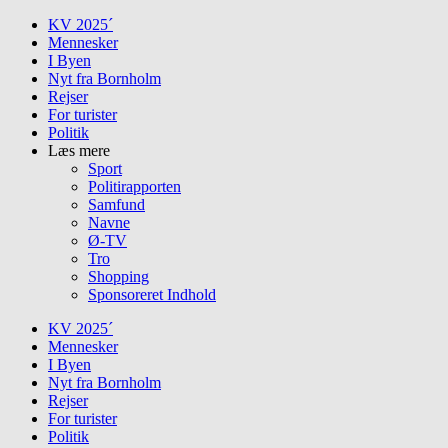
Skip
KV 2025´
to
Mennesker
content
I Byen
Nyt fra Bornholm
Rejser
For turister
Politik
Læs mere
Sport
Politirapporten
Samfund
Navne
Ø-TV
Tro
Shopping
Sponsoreret Indhold
KV 2025´
Mennesker
I Byen
Nyt fra Bornholm
Rejser
For turister
Politik