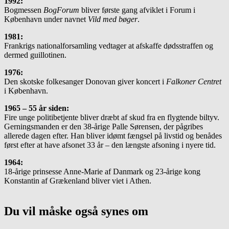
1992:
Bogmessen
BogForum
bliver første gang afviklet i Forum i
København under navnet
Vild med bøger
.
1981:
Frankrigs nationalforsamling vedtager at afskaffe dødsstraffen og
dermed guillotinen.
1976:
Den skotske folkesanger Donovan giver koncert i
Falkoner Centret
i København.
1965 – 55 år siden:
Fire unge politibetjente bliver dræbt af skud fra en flygtende biltyv.
Gerningsmanden er den 38-årige Palle Sørensen, der pågribes
allerede dagen efter. Han bliver idømt fængsel på livstid og benådes
først efter at have afsonet 33 år – den længste afsoning i nyere tid.
1964:
18-årige prinsesse Anne-Marie af Danmark og 23-årige kong
Konstantin af Grækenland bliver viet i Athen.
Du vil måske også synes om