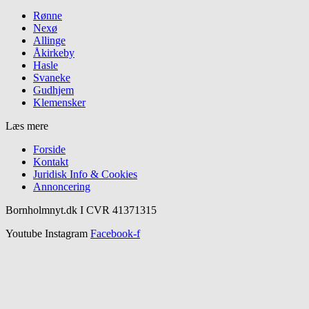
Rønne
Nexø
Allinge
Åkirkeby
Hasle
Svaneke
Gudhjem
Klemensker
Læs mere
Forside
Kontakt
Juridisk Info & Cookies​
Annoncering
Bornholmnyt.dk I CVR 41371315
Youtube
Instagram
Facebook-f