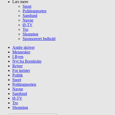
Læs mere
Sport
Politirapporten
Samfund
Navne
Ø-TV
Tro
Shopping
Sponsoreret Indhold
Andre skriver
Mennesker
I Byen
Nyt fra Bornholm
Rejser
For turister
Politik
Sport
Politirapporten
Navne
Samfund
Ø-TV
Tro
Shopping