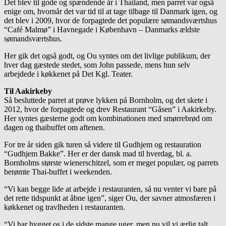
Det blev til gode og spændende år i Thailand, men parret var også
enige om, hvornår det var tid til at tage tilbage til Danmark igen, og
det blev i 2009, hvor de forpagtede det populære sømandsværtshus
“Café Malmø” i Havnegade i København – Danmarks ældste
sømandsværtshus.
Her gik det også godt, og Ou syntes om det livlige publikum, der
hver dag gæstede stedet, som John passede, mens hun selv
arbejdede i køkkenet på Det Kgl. Teater.
Til Aakirkeby
Så besluttede parret at prøve lykken på Bornholm, og det skete i
2012, hvor de forpagtede og drev Restaurant “Gåsen” i Aakirkeby.
Her syntes gæsterne godt om kombinationen med smørrebrød om
dagen og thaibuffet om aftenen.
For tre år siden gik turen så videre til Gudhjem og restauration
“Gudhjem Bakke”. Her er der dansk mad til hverdag, bl. a.
Bornholms største wienerschitzel, som er meget populær, og parrets
berømte Thai-buffet i weekenden.
“Vi kan begge lide at arbejde i restauranten, så nu venter vi bare på
det rette tidspunkt at åbne igen”, siger Ou, der savner atmosfæren i
køkkenet og travlheden i restauranten.
“Vi har hygget os i de sidste mange uger, men nu vil vi ærlig talt