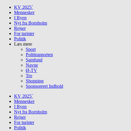
Skip
KV 2025´
to
Mennesker
content
I Byen
Nyt fra Bornholm
Rejser
For turister
Politik
Læs mere
Sport
Politirapporten
Samfund
Navne
Ø-TV
Tro
Shopping
Sponsoreret Indhold
KV 2025´
Mennesker
I Byen
Nyt fra Bornholm
Rejser
For turister
Politik