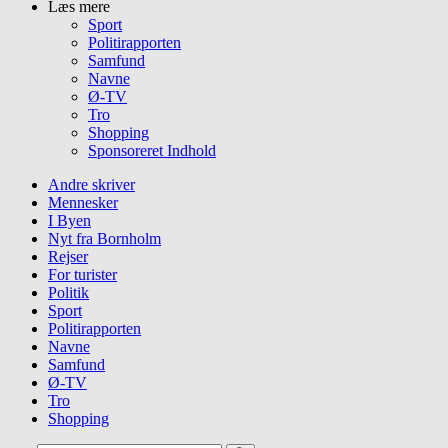
Læs mere
Sport
Politirapporten
Samfund
Navne
Ø-TV
Tro
Shopping
Sponsoreret Indhold
Andre skriver
Mennesker
I Byen
Nyt fra Bornholm
Rejser
For turister
Politik
Sport
Politirapporten
Navne
Samfund
Ø-TV
Tro
Shopping