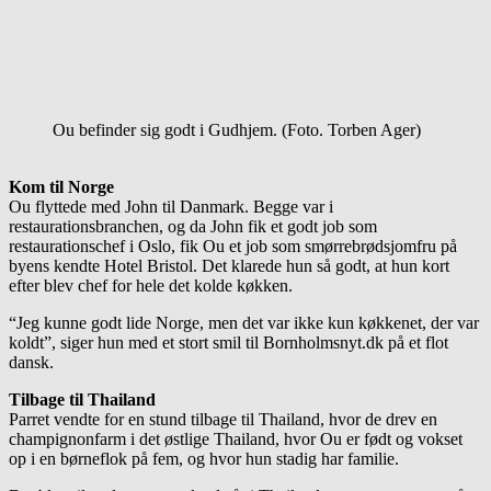
Ou befinder sig godt i Gudhjem. (Foto. Torben Ager)
Kom til Norge
Ou flyttede med John til Danmark. Begge var i
restaurationsbranchen, og da John fik et godt job som
restaurationschef i Oslo, fik Ou et job som smørrebrødsjomfru på
byens kendte Hotel Bristol. Det klarede hun så godt, at hun kort
efter blev chef for hele det kolde køkken.
“Jeg kunne godt lide Norge, men det var ikke kun køkkenet, der var
koldt”, siger hun med et stort smil til Bornholmsnyt.dk på et flot
dansk.
Tilbage til Thailand
Parret vendte for en stund tilbage til Thailand, hvor de drev en
champignonfarm i det østlige Thailand, hvor Ou er født og vokset
op i en børneflok på fem, og hvor hun stadig har familie.