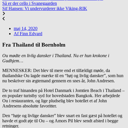
Så er der cello i Svanegaarden
Sif Hansen: Vi undervurderer ikke Viking-RIK
maj 14, 2020
Af
Finn Edvard
Fra Thailand til Bornholm
Ou mødte en livlig dansker i Thailand. Nu er hun krokone
i
Gudhjem…
MENNESKER: Det blev til mere end et tilfældigt møde, da
thailandske Ou lagde mærke til en “høj og livlig dansker”, som hun
nu beskriver sin ægtemand gennem en snes år, John Andresen.
De to traf hinanden på Hotel Danmark i Jomtien Beach i Thailand –
en populær turistby syd for hovedstaden Bangkok. Her arbejdede
Ou i restauranten, og lige pludselig blev hotellet et af John
Andresens absolutte favoritter.
Den “høje og livlige dansker” blev snart en fast gæst på hotellet og
havde et godt øje til Ou – og Amors Pil blev sendt afsted i begge
retninger.