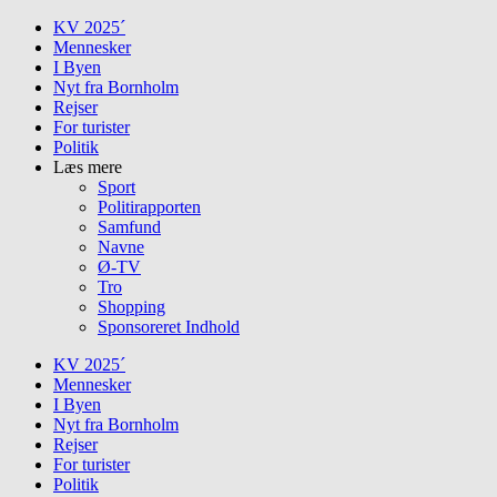
Skip
KV 2025´
to
Mennesker
content
I Byen
Nyt fra Bornholm
Rejser
For turister
Politik
Læs mere
Sport
Politirapporten
Samfund
Navne
Ø-TV
Tro
Shopping
Sponsoreret Indhold
KV 2025´
Mennesker
I Byen
Nyt fra Bornholm
Rejser
For turister
Politik