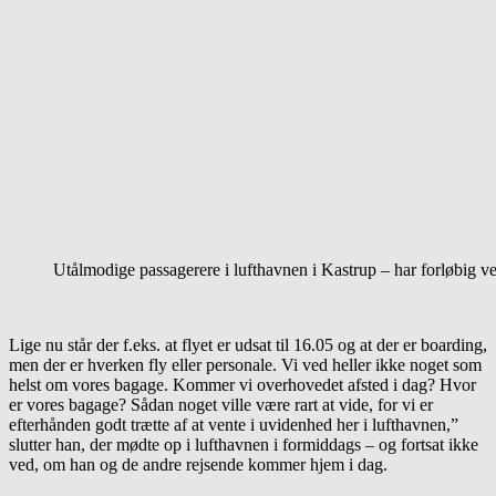
Utålmodige passagerere i lufthavnen i Kastrup – har forløbig v
Lige nu står der f.eks. at flyet er udsat til 16.05 og at der er boarding,
men der er hverken fly eller personale. Vi ved heller ikke noget som
helst om vores bagage. Kommer vi overhovedet afsted i dag? Hvor
er vores bagage? Sådan noget ville være rart at vide, for vi er
efterhånden godt trætte af at vente i uvidenhed her i lufthavnen,”
slutter han, der mødte op i lufthavnen i formiddags – og fortsat ikke
ved, om han og de andre rejsende kommer hjem i dag.