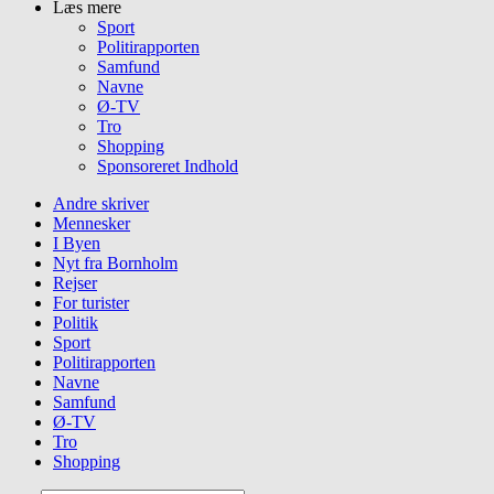
Læs mere
Sport
Politirapporten
Samfund
Navne
Ø-TV
Tro
Shopping
Sponsoreret Indhold
Andre skriver
Mennesker
I Byen
Nyt fra Bornholm
Rejser
For turister
Politik
Sport
Politirapporten
Navne
Samfund
Ø-TV
Tro
Shopping