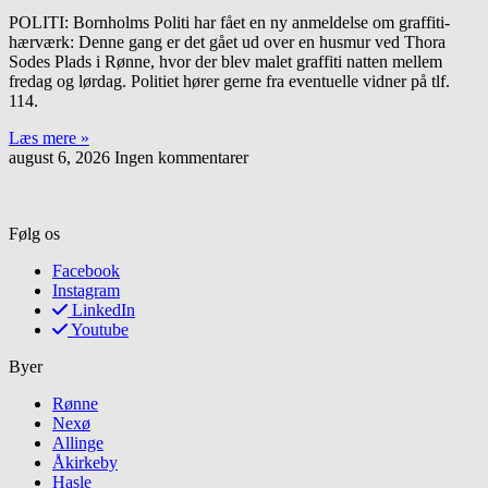
POLITI: Bornholms Politi har fået en ny anmeldelse om graffiti-
hærværk: Denne gang er det gået ud over en husmur ved Thora
Sodes Plads i Rønne, hvor der blev malet graffiti natten mellem
fredag og lørdag. Politiet hører gerne fra eventuelle vidner på tlf.
114.
Læs mere »
august 6, 2026
Ingen kommentarer
Følg os
Facebook
Instagram
LinkedIn
Youtube
Byer
Rønne
Nexø
Allinge
Åkirkeby
Hasle