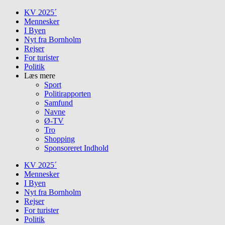
Skip
KV 2025´
to
Mennesker
content
I Byen
Nyt fra Bornholm
Rejser
For turister
Politik
Læs mere
Sport
Politirapporten
Samfund
Navne
Ø-TV
Tro
Shopping
Sponsoreret Indhold
KV 2025´
Mennesker
I Byen
Nyt fra Bornholm
Rejser
For turister
Politik