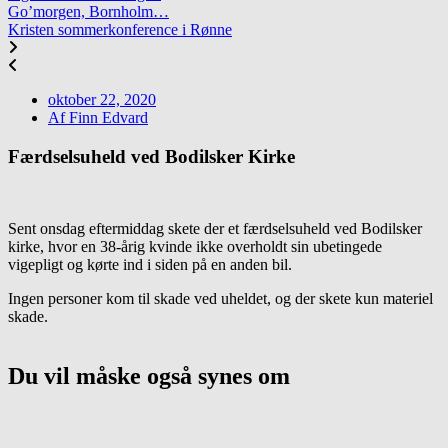
Go’morgen, Bornholm…
Kristen sommerkonference i Rønne
oktober 22, 2020
Af
Finn Edvard
Færdselsuheld ved Bodilsker Kirke
Sent onsdag eftermiddag skete der et færdselsuheld ved Bodilsker
kirke, hvor en 38-årig kvinde ikke overholdt sin ubetingede
vigepligt og kørte ind i siden på en anden bil.
Ingen personer kom til skade ved uheldet, og der skete kun materiel
skade.
Du vil måske også synes om