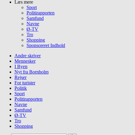
Læs mere
Sport
Politirapporten
Samfund
Navne
Ø-TV
Tro
Shopping
Sponsoreret Indhold
Andre skriver
Mennesker
I Byen
Nyt fra Bornholm
Rejser
For turister
Politik
Sport
Politirapporten
Navne
Samfund
Ø-TV
Tro
Shopping