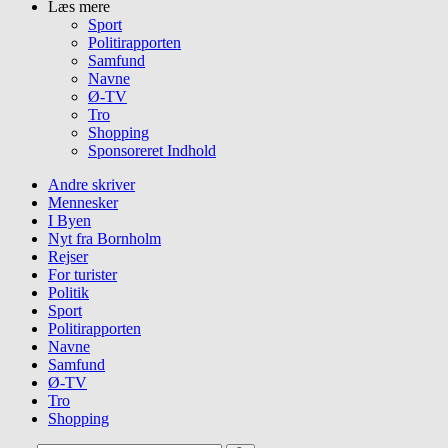
Læs mere
Sport
Politirapporten
Samfund
Navne
Ø-TV
Tro
Shopping
Sponsoreret Indhold
Andre skriver
Mennesker
I Byen
Nyt fra Bornholm
Rejser
For turister
Politik
Sport
Politirapporten
Navne
Samfund
Ø-TV
Tro
Shopping