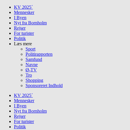
Skip
KV 2025´
to
Mennesker
content
I Byen
Nyt fra Bornholm
Rejser
For turister
Politik
Læs mere
Sport
Politirapporten
Samfund
Navne
Ø-TV
Tro
Shopping
Sponsoreret Indhold
KV 2025´
Mennesker
I Byen
Nyt fra Bornholm
Rejser
For turister
Politik