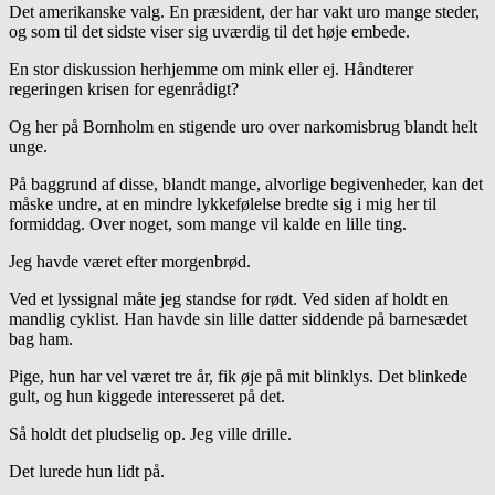
Det amerikanske valg. En præsident, der har vakt uro mange steder,
og som til det sidste viser sig uværdig til det høje embede.
En stor diskussion herhjemme om mink eller ej. Håndterer
regeringen krisen for egenrådigt?
Og her på Bornholm en stigende uro over narkomisbrug blandt helt
unge.
På baggrund af disse, blandt mange, alvorlige begivenheder, kan det
måske undre, at en mindre lykkefølelse bredte sig i mig her til
formiddag. Over noget, som mange vil kalde en lille ting.
Jeg havde været efter morgenbrød.
Ved et lyssignal måte jeg standse for rødt. Ved siden af holdt en
mandlig cyklist. Han havde sin lille datter siddende på barnesædet
bag ham.
Pige, hun har vel været tre år, fik øje på mit blinklys. Det blinkede
gult, og hun kiggede interesseret på det.
Så holdt det pludselig op. Jeg ville drille.
Det lurede hun lidt på.