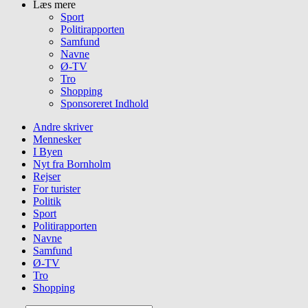
Læs mere
Sport
Politirapporten
Samfund
Navne
Ø-TV
Tro
Shopping
Sponsoreret Indhold
Andre skriver
Mennesker
I Byen
Nyt fra Bornholm
Rejser
For turister
Politik
Sport
Politirapporten
Navne
Samfund
Ø-TV
Tro
Shopping