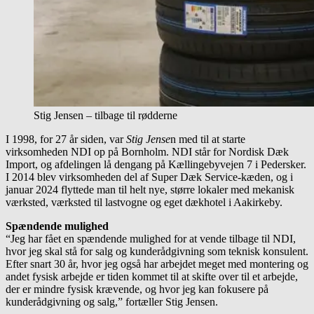
Stig Jensen – tilbage til rødderne
I 1998, for 27 år siden, var
Stig Jense
n med til at starte
virksomheden NDI op på Bornholm. NDI står for Nordisk Dæk
Import, og afdelingen lå dengang på Kællingebyvejen 7 i Pedersker.
I 2014 blev virksomheden del af Super Dæk Service-kæden, og i
januar 2024 flyttede man til helt nye, større lokaler med mekanisk
værksted, værksted til lastvogne og eget dækhotel i Aakirkeby.
Spændende mulighed
“Jeg har fået en spændende mulighed for at vende tilbage til NDI,
hvor jeg skal stå for salg og kunderådgivning som teknisk konsulent.
Efter snart 30 år, hvor jeg også har arbejdet meget med montering og
andet fysisk arbejde er tiden kommet til at skifte over til et arbejde,
der er mindre fysisk krævende, og hvor jeg kan fokusere på
kunderådgivning og salg,” fortæller Stig Jensen.