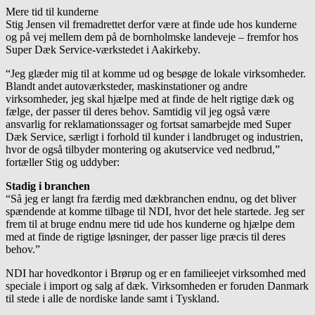
Mere tid til kunderne
Stig Jensen vil fremadrettet derfor være at finde ude hos kunderne
og på vej mellem dem på de bornholmske landeveje – fremfor hos
Super Dæk Service-værkstedet i Aakirkeby.
“Jeg glæder mig til at komme ud og besøge de lokale virksomheder.
Blandt andet autoværksteder, maskinstationer og andre
virksomheder, jeg skal hjælpe med at finde de helt rigtige dæk og
fælge, der passer til deres behov. Samtidig vil jeg også være
ansvarlig for reklamationssager og fortsat samarbejde med Super
Dæk Service, særligt i forhold til kunder i landbruget og industrien,
hvor de også tilbyder montering og akutservice ved nedbrud,”
fortæller Stig og uddyber:
Stadig i branchen
“Så jeg er langt fra færdig med dækbranchen endnu, og det bliver
spændende at komme tilbage til NDI, hvor det hele startede. Jeg ser
frem til at bruge endnu mere tid ude hos kunderne og hjælpe dem
med at finde de rigtige løsninger, der passer lige præcis til deres
behov.”
NDI har hovedkontor i Brørup og er en familieejet virksomhed med
speciale i import og salg af dæk. Virksomheden er foruden Danmark
til stede i alle de nordiske lande samt i Tyskland.