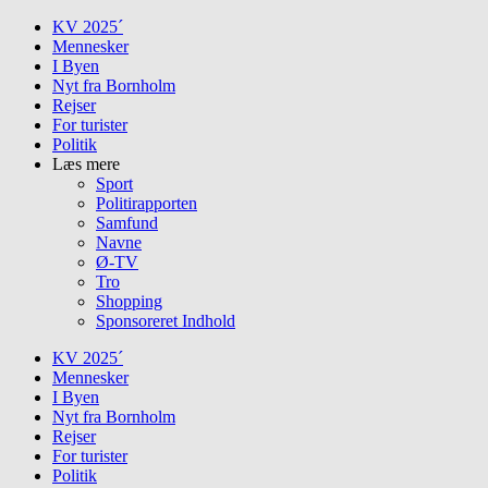
Skip
KV 2025´
to
Mennesker
content
I Byen
Nyt fra Bornholm
Rejser
For turister
Politik
Læs mere
Sport
Politirapporten
Samfund
Navne
Ø-TV
Tro
Shopping
Sponsoreret Indhold
KV 2025´
Mennesker
I Byen
Nyt fra Bornholm
Rejser
For turister
Politik