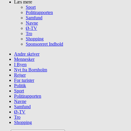
Læs mere
Sport
Politirapporten
Samfund
Navne
Ø-TV
Tro
Shopping
Sponsoreret Indhold
Andre skriver
Mennesker
I Byen
Nyt fra Bornholm
Rejser
For turister
Politik
Sport
Politirapporten
Navne
Samfund
Ø-TV
Tro
Shopping