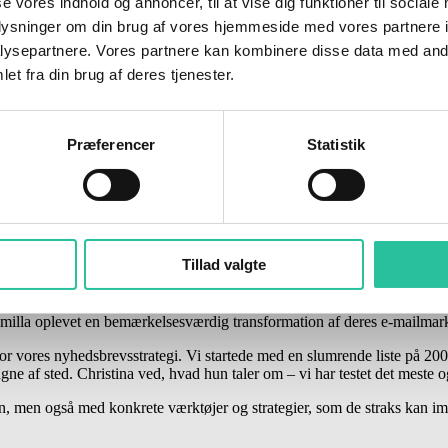
se vores indhold og annoncer, til at vise dig funktioner til sociale
de eksperter i e-mailmarkedsføring, til Bornholm for at lede en to-dag
oplysninger om din brug af vores hjemmeside med vores partnere i
ysepartnere. Vores partnere kan kombinere disse data med andr
utallige virksomheder med sin ekspertise, er kendt for sine evner til at 
et fra din brug af deres tjenester.
ejere og marketingansvarlige på øen for ikke blot at lære, hvordan de 
 strategier.
Præferencer
Statistik
 med kunderne gennem e-mailmarkedsføring kan være afgørende for mange
tina Klitsgaard tilbyder en unik mulighed for de bornholmske virksomh
teknologier og AI, som vil sætte dem i stand til at effektivisere og opt
siger Christa Lodahl.
Tillad valgte
samarbejde med Business Center Bornholm. En af dem, der har deltaget t
amilla oplevet en bemærkelsesværdig transformation af deres e-mailmark
or vores nyhedsbrevsstrategi. Vi startede med en slumrende liste på 20
gne af sted. Christina ved, hvad hun taler om – vi har testet det meste o
n, men også med konkrete værktøjer og strategier, som de straks kan i