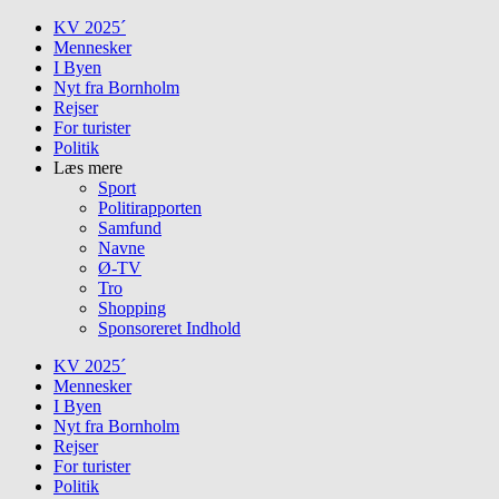
Skip
KV 2025´
to
Mennesker
content
I Byen
Nyt fra Bornholm
Rejser
For turister
Politik
Læs mere
Sport
Politirapporten
Samfund
Navne
Ø-TV
Tro
Shopping
Sponsoreret Indhold
KV 2025´
Mennesker
I Byen
Nyt fra Bornholm
Rejser
For turister
Politik