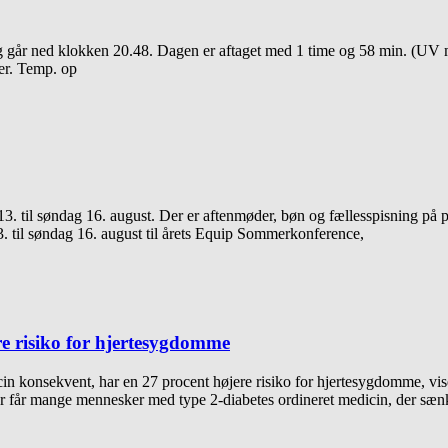
r ned klokken 20.48. Dagen er aftaget med 1 time og 58 min. (UV ma
yer. Temp. op
3. til søndag 16. august. Der er aftenmøder, bøn og fællesspisning 
3. til søndag 16. august til årets Equip Sommerkonference,
re risiko for hjertesygdomme
onsekvent, har en 27 procent højere risiko for hjertesygdomme, viser 
or får mange mennesker med type 2-diabetes ordineret medicin, der sæn