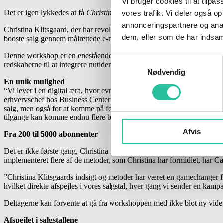
Vi bruger cookies til at tilpas
Det er igen lykkedes at få
Christina Klitsgaard
, en af Danmarks føren
vores trafik. Vi deler også 
annonceringspartnere og anal
Christina Klitsgaard, der har revolutioneret e-mailmarkedsføringen for 
dem, eller som de har indsaml
booste salg gennem målrettede e-mailkampagner.
Denne workshop er en enestående chance for iværksættere, virksomheds
Samtykkevalg
redskaberne til at integrere nutidens avancerede teknikker og AI i deres
Nødvendig
En unik mulighed
“Vi lever i en digital æra, hvor evnen til effektivt at kommunikere
erhvervschef hos Business Center Bornholm. Denne workshop med Chris
salg, men også for at komme på forkant med anvendelsen af avancerede 
tilgange kan komme endnu flere bornholmske virksomheder til gavn,” 
Afvis
Fra 200 til 5000 abonnenter
Det er ikke første gang, Christina Klitsgaard kommer til Bornholm i 
implementeret flere af de metoder, som Christina har formidlet, har C
”Christina Klitsgaards indsigt og metoder har været en gamechanger f
hvilket direkte afspejles i vores salgstal, hver gang vi sender en kampa
Deltagerne kan forvente at gå fra workshoppen med ikke blot ny vide
Afspejlet i salgstallene