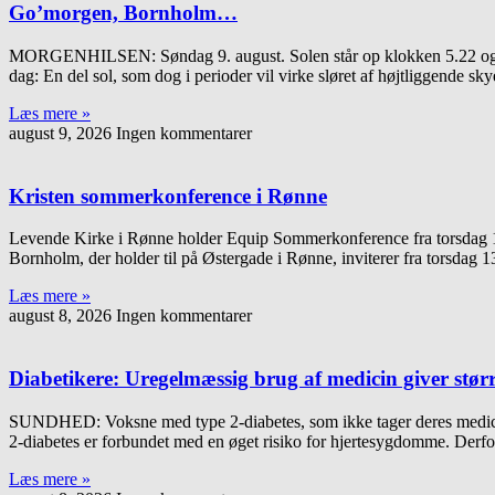
Go’morgen, Bornholm…
MORGENHILSEN: Søndag 9. august. Solen står op klokken 5.22 og gå
dag: En del sol, som dog i perioder vil virke sløret af højtliggende sk
Læs mere »
august 9, 2026
Ingen kommentarer
Kristen sommerkonference i Rønne
Levende Kirke i Rønne holder Equip Sommerkonference fra torsdag 1
Bornholm, der holder til på Østergade i Rønne, inviterer fra torsdag 1
Læs mere »
august 8, 2026
Ingen kommentarer
Diabetikere: Uregelmæssig brug af medicin giver stør
SUNDHED: Voksne med type 2-diabetes, som ikke tager deres medicin k
2-diabetes er forbundet med en øget risiko for hjertesygdomme. Derf
Læs mere »