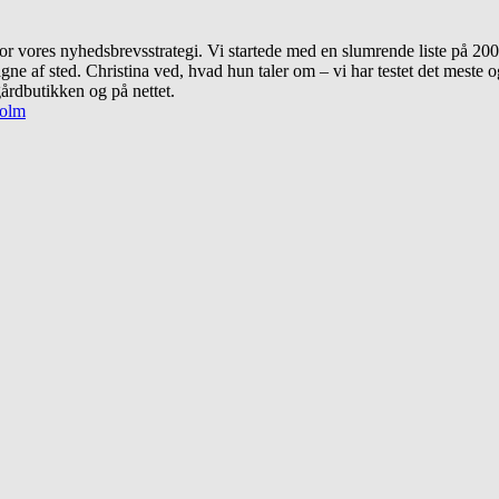
or vores nyhedsbrevsstrategi. Vi startede med en slumrende liste på 20
agne af sted. Christina ved, hvad hun taler om – vi har testet det meste o
gårdbutikken og på nettet.
holm