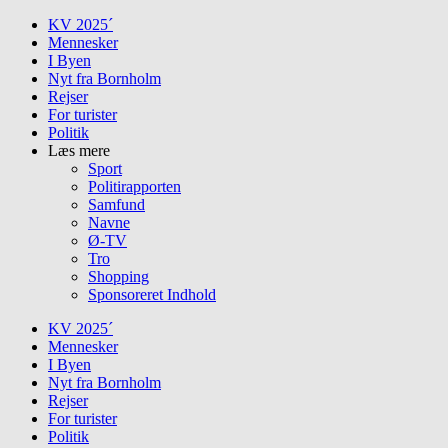
Skip
KV 2025´
to
Mennesker
content
I Byen
Nyt fra Bornholm
Rejser
For turister
Politik
Læs mere
Sport
Politirapporten
Samfund
Navne
Ø-TV
Tro
Shopping
Sponsoreret Indhold
KV 2025´
Mennesker
I Byen
Nyt fra Bornholm
Rejser
For turister
Politik