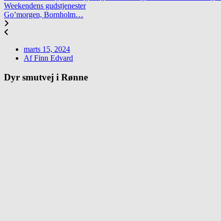
Weekendens gudstjenester
Go’morgen, Bornholm…
marts 15, 2024
Af
Finn Edvard
Dyr smutvej i Rønne