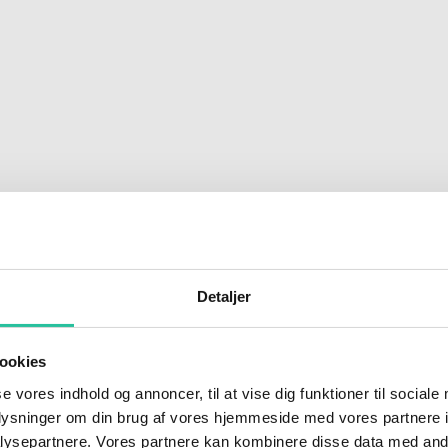
Detaljer
ookies
se vores indhold og annoncer, til at vise dig funktioner til sociale
sig med torsdag formiddag: Han blev standset i Møllegade, da han kør
oplysninger om din brug af vores hjemmeside med vores partnere i
ysepartnere. Vores partnere kan kombinere disse data med andr