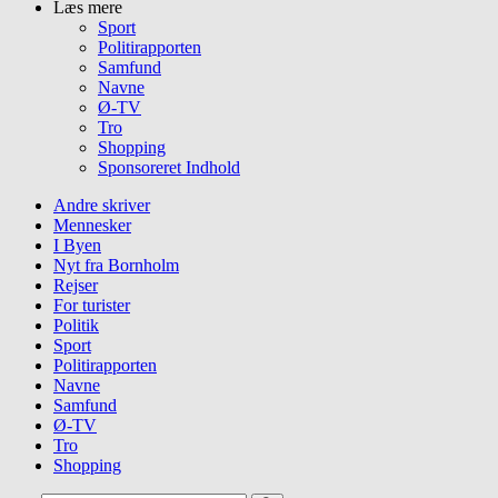
Læs mere
Sport
Politirapporten
Samfund
Navne
Ø-TV
Tro
Shopping
Sponsoreret Indhold
Andre skriver
Mennesker
I Byen
Nyt fra Bornholm
Rejser
For turister
Politik
Sport
Politirapporten
Navne
Samfund
Ø-TV
Tro
Shopping