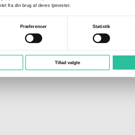
et fra din brug af deres tjenester.
andidat. Øvrige kandidater er
Renate Handriksen,
64 og pædagogisk assi
Præferencer
Statistik
 som folk er flest,” lyder det fra partiets næstformand på Bornholm,
Mika
Tillad valgte