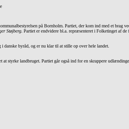
ne
mmunalbestyrelsen på Bornholm. Partiet, der kom ind med et brag ved si
ger Støjberg.
Partiet er endvidere bl.a. repræsenteret i Folketinget af 
 danske byråd, og er nu klar til at stille op over hele landet.
aget at styrke landbruget. Partiet går også ind for en skrappere udlændi