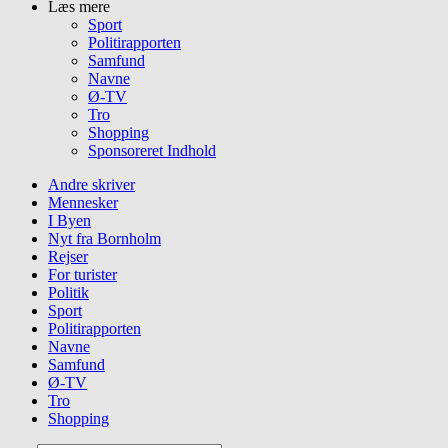
Læs mere
Sport
Politirapporten
Samfund
Navne
Ø-TV
Tro
Shopping
Sponsoreret Indhold
Andre skriver
Mennesker
I Byen
Nyt fra Bornholm
Rejser
For turister
Politik
Sport
Politirapporten
Navne
Samfund
Ø-TV
Tro
Shopping