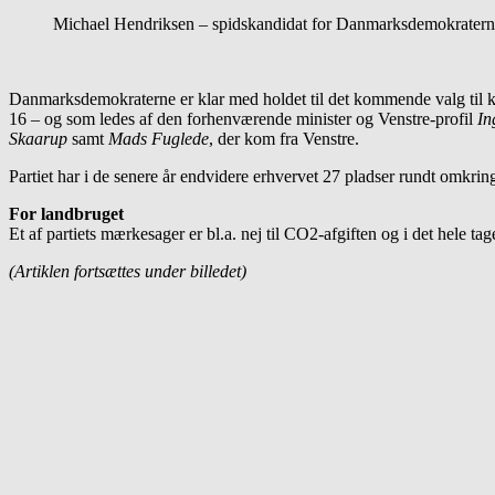
Michael Hendriksen – spidskandidat for Danmarksdemokrater
Danmarksdemokraterne er klar med holdet til det kommende valg til ko
16 – og som ledes af den forhenværende minister og Venstre-profil
In
Skaarup
samt
Mads Fuglede
, der kom fra Venstre.
Partiet har i de senere år endvidere erhvervet 27 pladser rundt omkring i
For landbruget
Et af partiets mærkesager er bl.a. nej til CO2-afgiften og i det hele t
(Artiklen fortsættes under billedet)