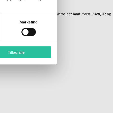
stent.
Magnus Larsen,
18 og specialarbejder samt
Jonas Ipsen
, 42 og
Marketing
el Brandt.
Tillad alle