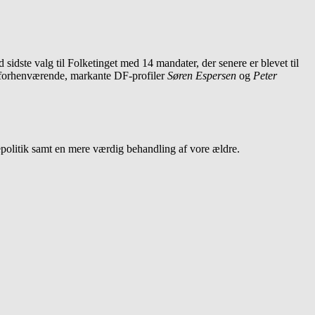
dste valg til Folketinget med 14 mandater, der senere er blevet til
de forhenværende, markante DF-profiler
Søren Espersen
og
Peter
ngepolitik samt en mere værdig behandling af vore ældre.