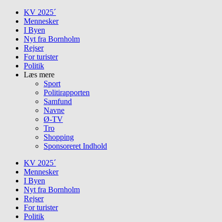
Skip
KV 2025´
to
Mennesker
content
I Byen
Nyt fra Bornholm
Rejser
For turister
Politik
Læs mere
Sport
Politirapporten
Samfund
Navne
Ø-TV
Tro
Shopping
Sponsoreret Indhold
KV 2025´
Mennesker
I Byen
Nyt fra Bornholm
Rejser
For turister
Politik