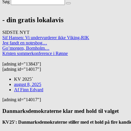
Søg
- din gratis lokalavis
SIDSTE NYT
Sif Hansen: Vi undervurderer ikke Viking-RIK
Jeg fandt en notesbog…
Go’morgen, Bornholm…
Kristen sommerkonference i Rønne
[adning id="13843"]
[adning id="14017"]
KV 2025´
august 8, 2025
Af
Finn Edvard
[adning id="14017"]
Danmarksdemokraterne klar med hold til valget
KV25′: Danmarksdemokraterne stiller med et hold på fire kandida