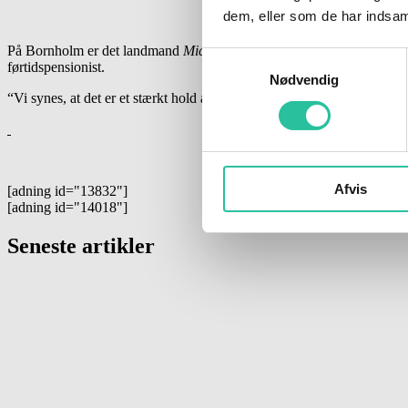
dem, eller som de har indsaml
På Bornholm er det landmand
Michael Hendriksen
, 64, der er spidsk
Samtykkevalg
førtidspensionist.
Nødvendig
“Vi synes, at det er et stærkt hold af almindelige bornholmere, der er,
Afvis
[adning id="13832"]
[adning id="14018"]
Seneste artikler