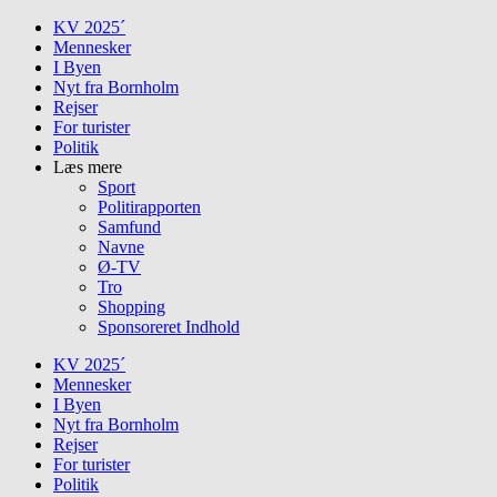
Skip
KV 2025´
to
Mennesker
content
I Byen
Nyt fra Bornholm
Rejser
For turister
Politik
Læs mere
Sport
Politirapporten
Samfund
Navne
Ø-TV
Tro
Shopping
Sponsoreret Indhold
KV 2025´
Mennesker
I Byen
Nyt fra Bornholm
Rejser
For turister
Politik