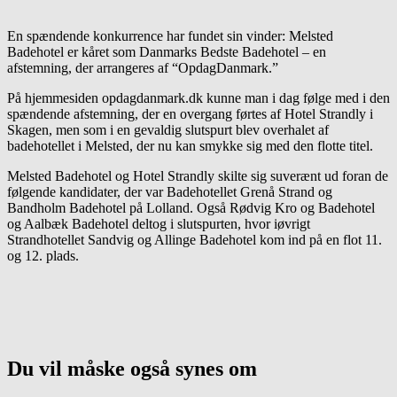
En spændende konkurrence har fundet sin vinder: Melsted
Badehotel er kåret som Danmarks Bedste Badehotel – en
afstemning, der arrangeres af “OpdagDanmark.”
På hjemmesiden opdagdanmark.dk kunne man i dag følge med i den
spændende afstemning, der en overgang førtes af Hotel Strandly i
Skagen, men som i en gevaldig slutspurt blev overhalet af
badehotellet i Melsted, der nu kan smykke sig med den flotte titel.
Melsted Badehotel og Hotel Strandly skilte sig suverænt ud foran de
følgende kandidater, der var Badehotellet Grenå Strand og
Bandholm Badehotel på Lolland. Også Rødvig Kro og Badehotel
og Aalbæk Badehotel deltog i slutspurten, hvor iøvrigt
Strandhotellet Sandvig og Allinge Badehotel kom ind på en flot 11.
og 12. plads.
Du vil måske også synes om