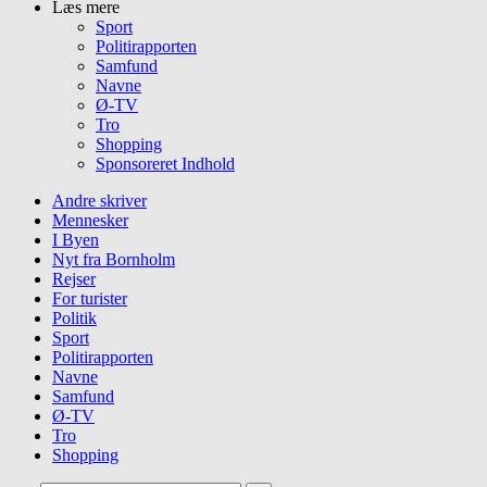
Læs mere
Sport
Politirapporten
Samfund
Navne
Ø-TV
Tro
Shopping
Sponsoreret Indhold
Andre skriver
Mennesker
I Byen
Nyt fra Bornholm
Rejser
For turister
Politik
Sport
Politirapporten
Navne
Samfund
Ø-TV
Tro
Shopping