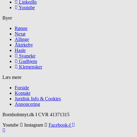
LinkedIn
Youtube
Byer
Rønne
Nexø
Allinge
Åkirkeby
Hasle
Svaneke
Gudhjem
Klemensker
Læs mere
Forside
Kontakt
Juridisk Info & Cookies​
Annoncering
Bornholmnyt.dk I CVR 41371315
Youtube
Instagram
Facebook-f