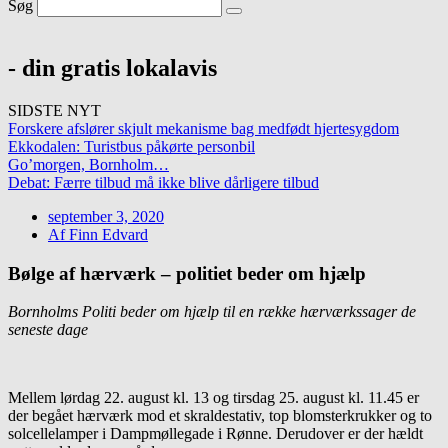
Søg
- din gratis lokalavis
SIDSTE NYT
Forskere afslører skjult mekanisme bag medfødt hjertesygdom
Ekkodalen: Turistbus påkørte personbil
Go’morgen, Bornholm…
Debat: Færre tilbud må ikke blive dårligere tilbud
september 3, 2020
Af
Finn Edvard
Bølge af hærværk – politiet beder om hjælp
Bornholms Politi beder om hjælp til en række hærværkssager de
seneste dage
Mellem lørdag 22. august kl. 13 og tirsdag 25. august kl. 11.45 er
der begået hærværk mod et skraldestativ, top blomsterkrukker og to
solcellelamper i Dampmøllegade i Rønne. Derudover er der hældt