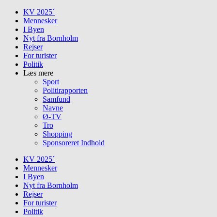
Skip
KV 2025´
to
Mennesker
content
I Byen
Nyt fra Bornholm
Rejser
For turister
Politik
Læs mere
Sport
Politirapporten
Samfund
Navne
Ø-TV
Tro
Shopping
Sponsoreret Indhold
KV 2025´
Mennesker
I Byen
Nyt fra Bornholm
Rejser
For turister
Politik