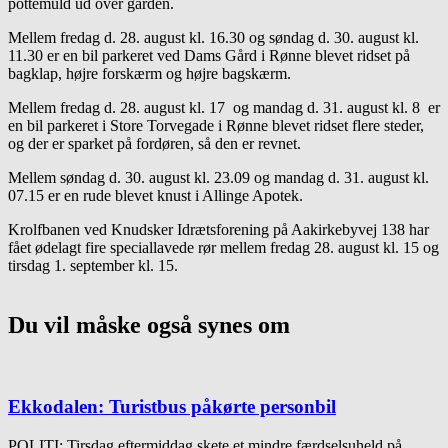
pottemuld ud over gården.
Mellem fredag d. 28. august kl. 16.30 og søndag d. 30. august kl.
11.30 er en bil parkeret ved Dams Gård i Rønne blevet ridset på
bagklap, højre forskærm og højre bagskærm.
Mellem fredag d. 28. august kl. 17 og mandag d. 31. august kl. 8 er
en bil parkeret i Store Torvegade i Rønne blevet ridset flere steder,
og der er sparket på fordøren, så den er revnet.
Mellem søndag d. 30. august kl. 23.09 og mandag d. 31. august kl.
07.15 er en rude blevet knust i Allinge Apotek.
Krolfbanen ved Knudsker Idrætsforening på Aakirkebyvej 138 har
fået ødelagt fire speciallavede rør mellem fredag 28. august kl. 15 og
tirsdag 1. september kl. 15.
Du vil måske også synes om
Ekkodalen: Turistbus påkørte personbil
POLITI: Tirsdag eftermiddag skete et mindre færdselsuheld på