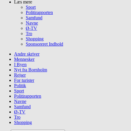
Læs mere
Sport
Politirapporten
Samfund
Navne
Ø-TV
Tro
Shopping
Sponsoreret Indhold
Andre skriver
Mennesker
I Byen
Nyt fra Bornholm
Rejser
For turister
Politik
Sport
Politirapporten
Navne
Samfund
Ø-TV
Tro
Shopping