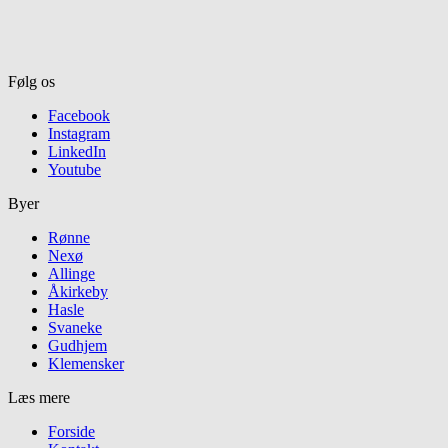
Følg os
Facebook
Instagram
LinkedIn
Youtube
Byer
Rønne
Nexø
Allinge
Åkirkeby
Hasle
Svaneke
Gudhjem
Klemensker
Læs mere
Forside