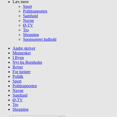
Læs mere
Sport
Politirapporten
Samfund
Navne
Ø-TV
Tro
Shopping
Sponsoreret Indhold
Andre skriver
Mennesker
I Byen
Nyt fra Bornholm
Rejser
For turister
Politik
Sport
Politirapporten
Navne
Samfund
Ø-TV
Tro
Shopping