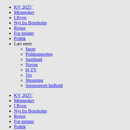
Skip
KV 2025´
to
Mennesker
content
I Byen
Nyt fra Bornholm
Rejser
For turister
Politik
Læs mere
Sport
Politirapporten
Samfund
Navne
Ø-TV
Tro
Shopping
Sponsoreret Indhold
KV 2025´
Mennesker
I Byen
Nyt fra Bornholm
Rejser
For turister
Politik