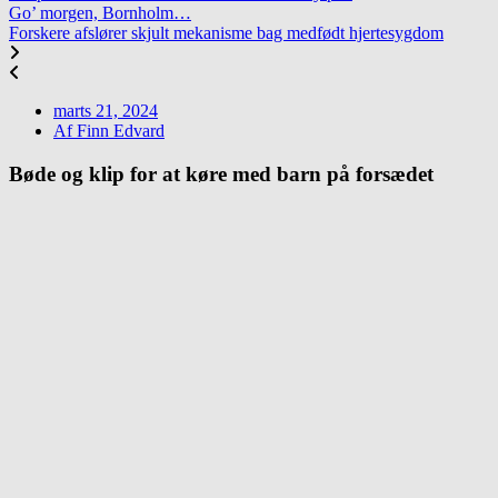
Go’ morgen, Bornholm…
Forskere afslører skjult mekanisme bag medfødt hjertesygdom
marts 21, 2024
Af
Finn Edvard
Bøde og klip for at køre med barn på forsædet