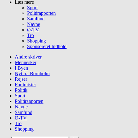
Læs mere
Sport
Politirapporten
Samfund
Navne
Ø-TV
Tro
Shopping
Sponsoreret Indhold
Andre skriver
Mennesker
I Byen
Nyt fra Bornholm
Rejser
For turister
Politik
Sport
Politirapporten
Navne
Samfund
Ø-TV
Tro
Shopping