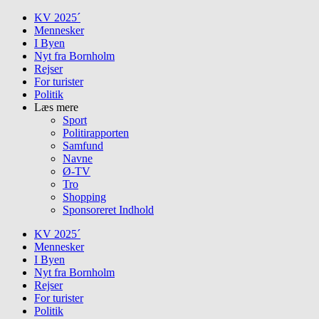
Skip
KV 2025´
to
Mennesker
content
I Byen
Nyt fra Bornholm
Rejser
For turister
Politik
Læs mere
Sport
Politirapporten
Samfund
Navne
Ø-TV
Tro
Shopping
Sponsoreret Indhold
KV 2025´
Mennesker
I Byen
Nyt fra Bornholm
Rejser
For turister
Politik