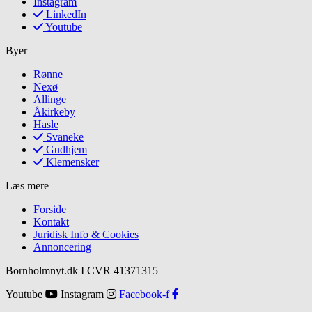
Instagram
LinkedIn
Youtube
Byer
Rønne
Nexø
Allinge
Åkirkeby
Hasle
Svaneke
Gudhjem
Klemensker
Læs mere
Forside
Kontakt
Juridisk Info & Cookies​
Annoncering
Bornholmnyt.dk I CVR 41371315
Youtube
Instagram
Facebook-f