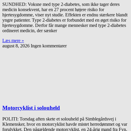
SUNDHED: Voksne med type 2-diabetes, som ikke tager deres
medicin konsekvent, har en 27 procent højere risiko for
hjertesygdomme, viser nyt studie. Effekten er endnu stærkere blandt
yngre patienter. Type 2-diabetes er forbundet med en øget risiko for
hjertesygdomme. Derfor får mange mennesker med type 2-diabetes
ordineret medicin, der sænker
Læs mere »
august 8, 2026
Ingen kommentarer
Motorcyklist i solouheld
POLITI: Torsdag aften skete et solouheld på Simblegårdsvej i
Klemensker, hvor en motorcyklist havde mistet herredømmet og var
forulykket. Den pågældende motorcyklist, en 24-årig mand fra Fyn,