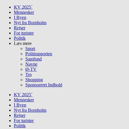
Skip
KV 2025´
to
Mennesker
content
I Byen
Nyt fra Bornholm
Rejser
For turister
Politik
Læs mere
Sport
Politirapporten
Samfund
Navne
Ø-TV
Tro
Shopping
Sponsoreret Indhold
KV 2025´
Mennesker
I Byen
Nyt fra Bornholm
Rejser
For turister
Politik