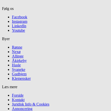
Følg os
Facebook
Instagram
LinkedIn
Youtube
Byer
Rønne
Nexø
Allinge
Åkirkeby
Hasle
Svaneke
Gudhjem
Klemensker
Læs mere
Forside
Kontakt
Juridisk Info & Cookies​
Annoncering