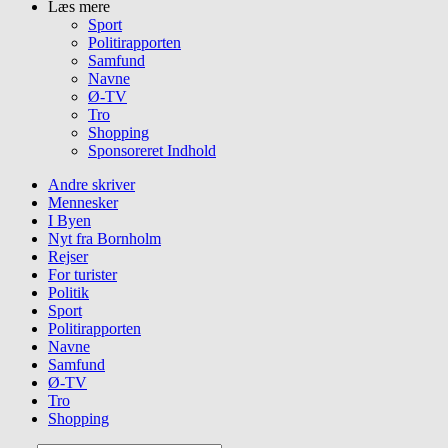
Læs mere
Sport
Politirapporten
Samfund
Navne
Ø-TV
Tro
Shopping
Sponsoreret Indhold
Andre skriver
Mennesker
I Byen
Nyt fra Bornholm
Rejser
For turister
Politik
Sport
Politirapporten
Navne
Samfund
Ø-TV
Tro
Shopping