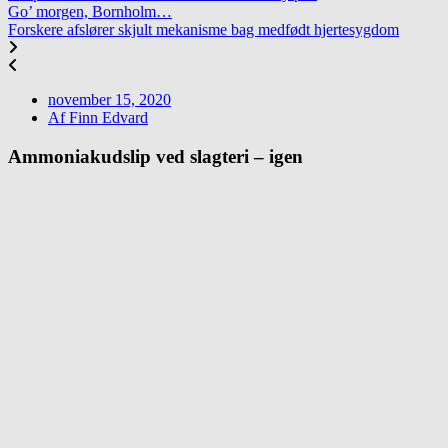
Go’ morgen, Bornholm…
Forskere afslører skjult mekanisme bag medfødt hjertesygdom
november 15, 2020
Af
Finn Edvard
Ammoniakudslip ved slagteri – igen