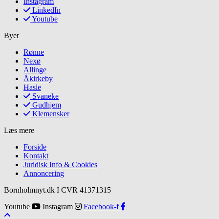
Instagram
LinkedIn
Youtube
Byer
Rønne
Nexø
Allinge
Åkirkeby
Hasle
Svaneke
Gudhjem
Klemensker
Læs mere
Forside
Kontakt
Juridisk Info & Cookies​
Annoncering
Bornholmnyt.dk I CVR 41371315
Youtube
Instagram
Facebook-f