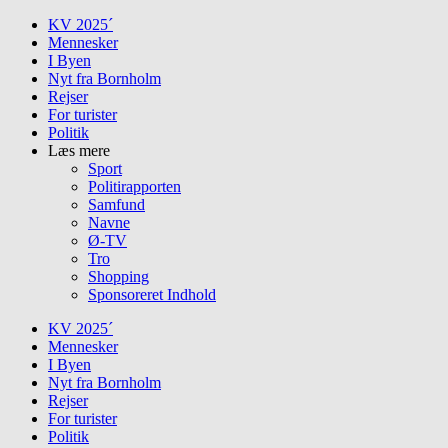
Skip
KV 2025´
to
Mennesker
content
I Byen
Nyt fra Bornholm
Rejser
For turister
Politik
Læs mere
Sport
Politirapporten
Samfund
Navne
Ø-TV
Tro
Shopping
Sponsoreret Indhold
KV 2025´
Mennesker
I Byen
Nyt fra Bornholm
Rejser
For turister
Politik