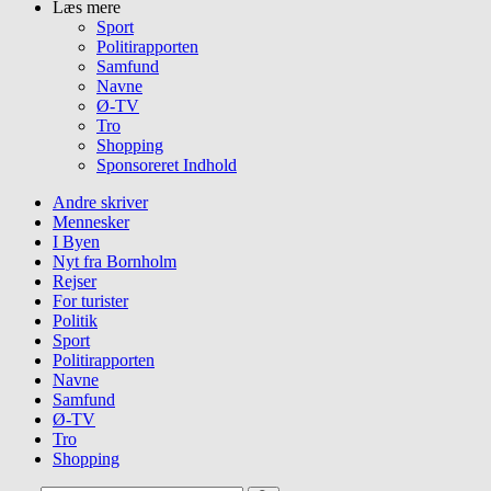
Læs mere
Sport
Politirapporten
Samfund
Navne
Ø-TV
Tro
Shopping
Sponsoreret Indhold
Andre skriver
Mennesker
I Byen
Nyt fra Bornholm
Rejser
For turister
Politik
Sport
Politirapporten
Navne
Samfund
Ø-TV
Tro
Shopping