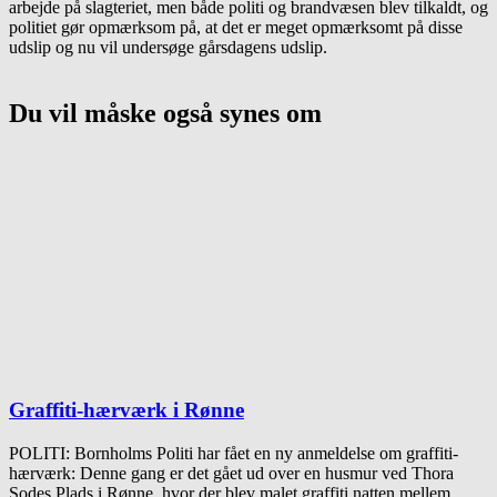
arbejde på slagteriet, men både politi og brandvæsen blev tilkaldt, og
politiet gør opmærksom på, at det er meget opmærksomt på disse
udslip og nu vil undersøge gårsdagens udslip.
Du vil måske også synes om
Graffiti-hærværk i Rønne
POLITI: Bornholms Politi har fået en ny anmeldelse om graffiti-
hærværk: Denne gang er det gået ud over en husmur ved Thora
Sodes Plads i Rønne, hvor der blev malet graffiti natten mellem