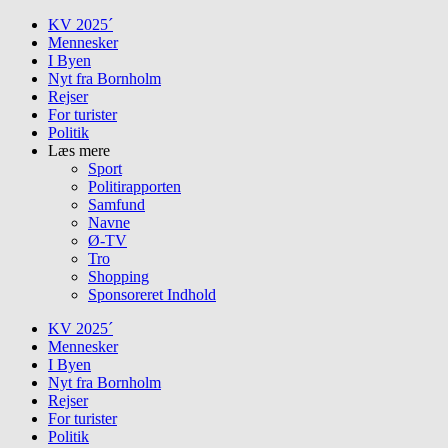
Skip
KV 2025´
to
Mennesker
content
I Byen
Nyt fra Bornholm
Rejser
For turister
Politik
Læs mere
Sport
Politirapporten
Samfund
Navne
Ø-TV
Tro
Shopping
Sponsoreret Indhold
KV 2025´
Mennesker
I Byen
Nyt fra Bornholm
Rejser
For turister
Politik