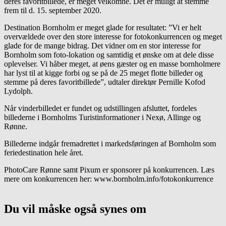
deres favoritbillede, er meget velkomne. Det er muligt at stemme
frem til d. 15. september 2020.
Destination Bornholm er meget glade for resultatet: ”Vi er helt
overvældede over den store interesse for fotokonkurrencen og meget
glade for de mange bidrag. Det vidner om en stor interesse for
Bornholm som foto-lokation og samtidig et ønske om at dele disse
oplevelser. Vi håber meget, at øens gæster og en masse bornholmere
har lyst til at kigge forbi og se på de 25 meget flotte billeder og
stemme på deres favoritbillede”, udtaler direktør Pernille Kofod
Lydolph.
Når vinderbilledet er fundet og udstillingen afsluttet, fordeles
billederne i Bornholms Turistinformationer i Nexø, Allinge og
Rønne.
Billederne indgår fremadrettet i markedsføringen af Bornholm som
feriedestination hele året.
PhotoCare Rønne samt Pixum er sponsorer på konkurrencen. Læs
mere om konkurrencen her: www.bornholm.info/fotokonkurrence
Du vil måske også synes om