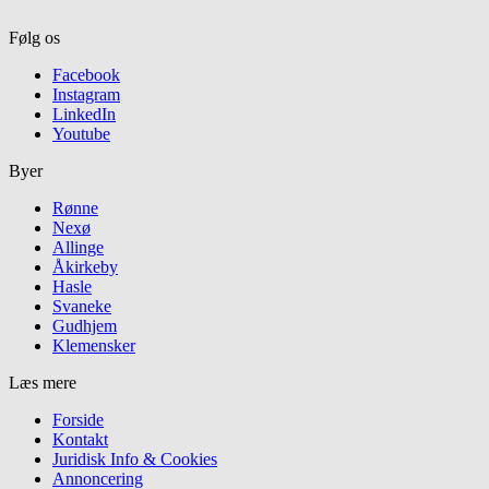
Følg os
Facebook
Instagram
LinkedIn
Youtube
Byer
Rønne
Nexø
Allinge
Åkirkeby
Hasle
Svaneke
Gudhjem
Klemensker
Læs mere
Forside
Kontakt
Juridisk Info & Cookies​
Annoncering