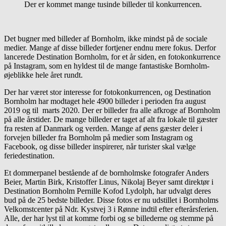
Der er kommet mange tusinde billeder til konkurrencen.
Det bugner med billeder af Bornholm, ikke mindst på de sociale
medier. Mange af disse billeder fortjener endnu mere fokus. Derfor
lancerede Destination Bornholm, for et år siden, en fotokonkurrence
på Instagram, som en hyldest til de mange fantastiske Bornholm-
øjeblikke hele året rundt.
Der har været stor interesse for fotokonkurrencen, og Destination
Bornholm har modtaget hele 4900 billeder i perioden fra august
2019 og til marts 2020. Der er billeder fra alle afkroge af Bornholm
på alle årstider. De mange billeder er taget af alt fra lokale til gæster
fra resten af Danmark og verden. Mange af øens gæster deler i
forvejen billeder fra Bornholm på medier som Instagram og
Facebook, og disse billeder inspirerer, når turister skal vælge
feriedestination.
Et dommerpanel bestående af de bornholmske fotografer Anders
Beier, Martin Birk, Kristoffer Linus, Nikolaj Beyer samt direktør i
Destination Bornholm Pernille Kofod Lydolph, har udvalgt deres
bud på de 25 bedste billeder. Disse fotos er nu udstillet i Bornholms
Velkomstcenter på Ndr. Kystvej 3 i Rønne indtil efter efterårsferien.
Alle, der har lyst til at komme forbi og se billederne og stemme på