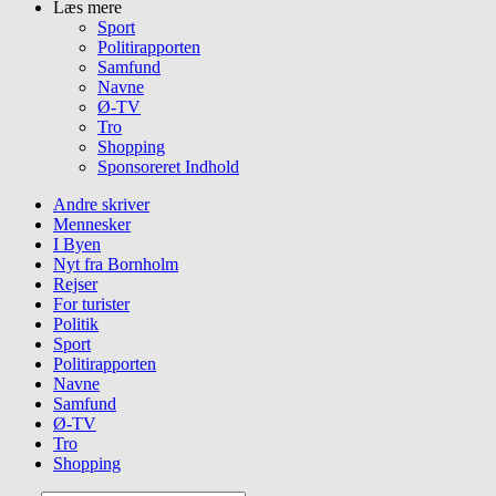
Læs mere
Sport
Politirapporten
Samfund
Navne
Ø-TV
Tro
Shopping
Sponsoreret Indhold
Andre skriver
Mennesker
I Byen
Nyt fra Bornholm
Rejser
For turister
Politik
Sport
Politirapporten
Navne
Samfund
Ø-TV
Tro
Shopping