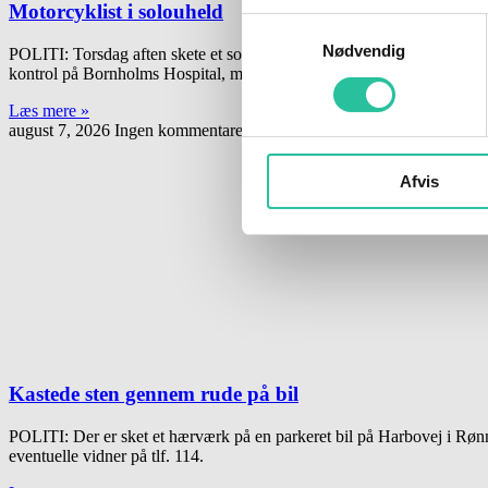
Motorcyklist i solouheld
Samtykkevalg
Nødvendig
POLITI: Torsdag aften skete et solouheld på Simblegårdsvej i Klemen
kontrol på Bornholms Hospital, men var ikke umiddelbart kommet alvor
Læs mere »
august 7, 2026
Ingen kommentarer
Afvis
Kastede sten gennem rude på bil
POLITI: Der er sket et hærværk på en parkeret bil på Harbovej i Rønne.
eventuelle vidner på tlf. 114.