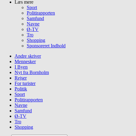
Læs mere
Sport
Politirapporten
Samfund
Navne
Ø-TV
Tro
Shopping
Sponsoreret Indhold
Andre skriver
Mennesker
I Byen
Nyt fra Bornholm
Rejser
For turister
Politik
Sport
Politirapporten
Navne
Samfund
Ø-TV
Tro
Shopping