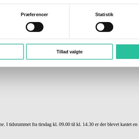
Præferencer
Statistik
sker, hvor en motorcyklist havde mistet herredømmet og var forulykket.
ligt til skade.
Tillad valgte
 I tidsrummet fra tirsdag kl. 09.00 til kl. 14.30 er der blevet kastet en