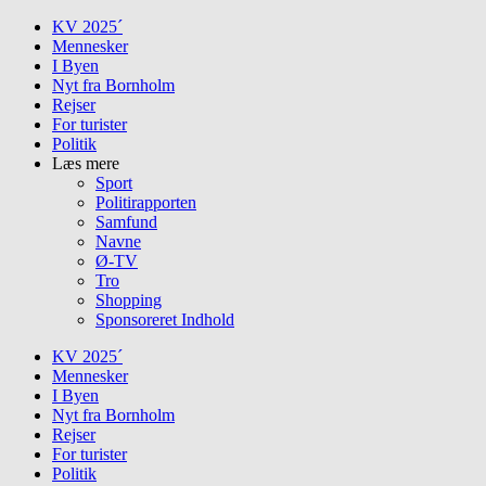
Skip
KV 2025´
to
Mennesker
content
I Byen
Nyt fra Bornholm
Rejser
For turister
Politik
Læs mere
Sport
Politirapporten
Samfund
Navne
Ø-TV
Tro
Shopping
Sponsoreret Indhold
KV 2025´
Mennesker
I Byen
Nyt fra Bornholm
Rejser
For turister
Politik