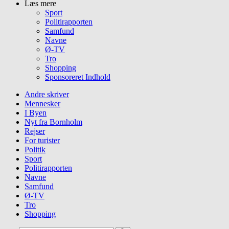
Læs mere
Sport
Politirapporten
Samfund
Navne
Ø-TV
Tro
Shopping
Sponsoreret Indhold
Andre skriver
Mennesker
I Byen
Nyt fra Bornholm
Rejser
For turister
Politik
Sport
Politirapporten
Navne
Samfund
Ø-TV
Tro
Shopping