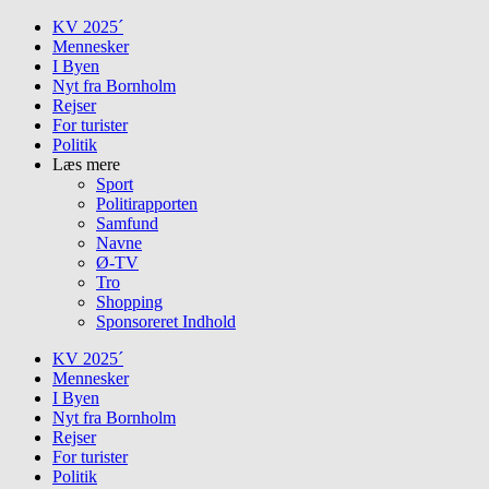
Skip
KV 2025´
to
Mennesker
content
I Byen
Nyt fra Bornholm
Rejser
For turister
Politik
Læs mere
Sport
Politirapporten
Samfund
Navne
Ø-TV
Tro
Shopping
Sponsoreret Indhold
KV 2025´
Mennesker
I Byen
Nyt fra Bornholm
Rejser
For turister
Politik